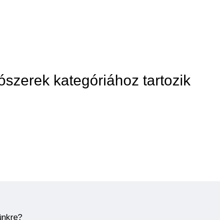
ószerek kategóriához tartozik
ünkre?