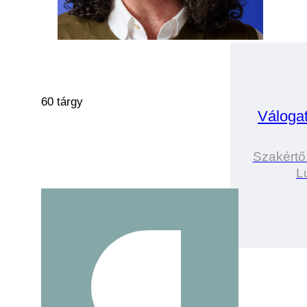
60 tárgy
Váloga
Szakértő
L