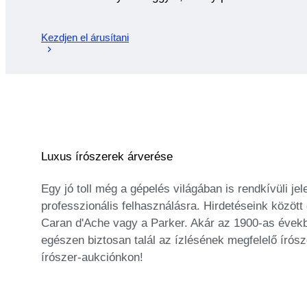
Kezdjen el árusítani
Luxus írószerek árverése
Egy jó toll még a gépelés világában is rendkívüli je
professzionális felhasználásra. Hirdetéseink között g
Caran d'Ache vagy a Parker. Akár az 1900-as évekből
egészen biztosan talál az ízlésének megfelelő írós
írószer-aukciónkon!