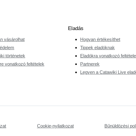
Eladás
n vásárolhat
Hogyan értékesíthet
édelem
Tippek eladóknak
ki történetek
Eladókra vonatkozó feltétel
e vonatkozó feltételek
Partnerek
Legyen a Catawiki Live elad
ozat
Cookie-nyilatkozat
Bűnüldözési poli