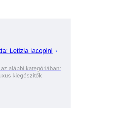
tta:
Letizia
Iacopini
 az alábbi kategóriában:
uxus kiegészítők