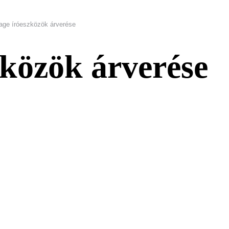
age íróeszközök árverése
zközök árverése