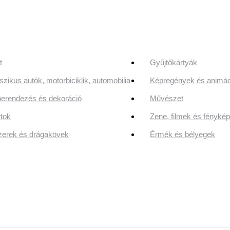
t
Gyűjtőkártyák
szikus autók, motorbiciklik, automobilia
Képregények és animác
erendezés és dekoráció
Művészet
tok
Zene, filmek és fényk
erek és drágakövek
Érmék és bélyegek