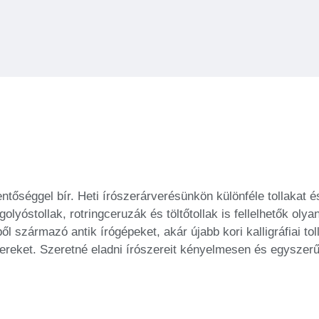
lentőséggel bír. Heti írószerárverésünkön különféle tollakat
olyóstollak, rotringceruzák és töltőtollak is fellelhetők olya
 származó antik írógépeket, akár újabb kori kalligráfiai tol
zereket. Szeretné eladni írószereit kényelmesen és egyszerű