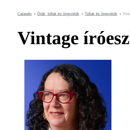
Catawiki
Órák, tollak és öngyújtók
Tollak és öngyújtók
Vint
Vintage íróes