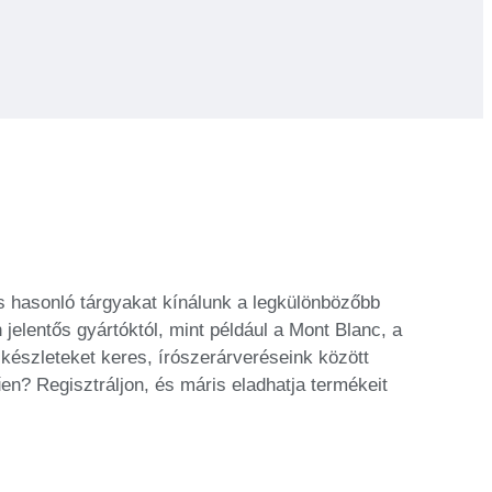
 és hasonló tárgyakat kínálunk a legkülönbözőbb
n jelentős gyártóktól, mint például a Mont Blanc, a
lkészleteket keres, írószerárveréseink között
en? Regisztráljon, és máris eladhatja termékeit