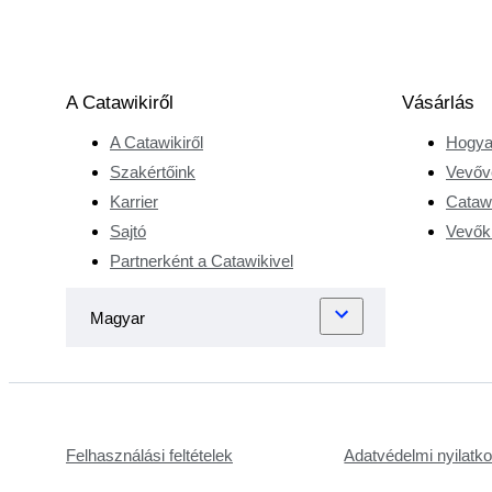
A Catawikiről
Vásárlás
A Catawikiről
Hogya
Szakértőink
Vevőv
Karrier
Catawi
Sajtó
Vevőkr
Partnerként a Catawikivel
Felhasználási feltételek
Adatvédelmi nyilatk