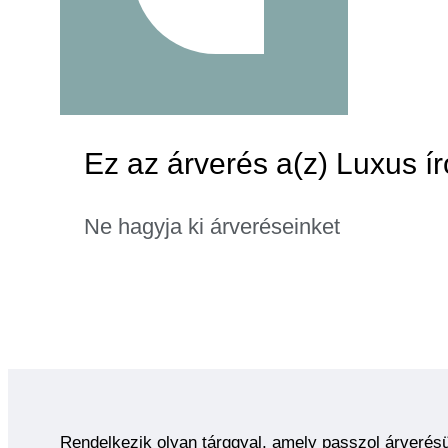
Ez az árverés a(z) Luxus ír
Ne hagyja ki árveréseinket
Rendelkezik olyan tárggyal, amely passzol árverés