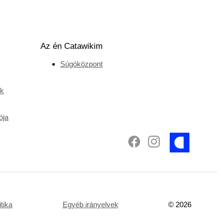
Az én Catawikim
Súgóközpont
ek
ója
tika
Egyéb irányelvek
©
2026