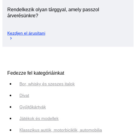
Rendelkezik olyan tárggyal, amely passzol
árverésünkre?
Kezdjen el árusítani
Fedezze fel kategóriáinkat
Bor, whisky és szeszes italok
Divat
Gyűjtőkártyák
Játékok és modellek
Klasszikus autók, motorbiciklik, automobilia