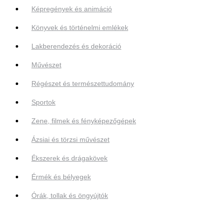
Képregények és animáció
Könyvek és történelmi emlékek
Lakberendezés és dekoráció
Művészet
Régészet és természettudomány
Sportok
Zene, filmek és fényképezőgépek
Ázsiai és törzsi művészet
Ékszerek és drágakövek
Érmék és bélyegek
Órák, tollak és öngyújtók