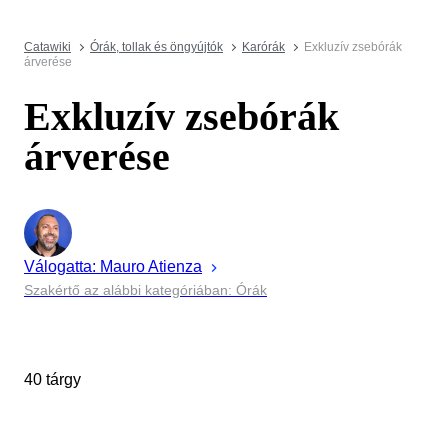
Catawiki
Órák, tollak és öngyújtók
Karórák
Exkluzív zsebórák
árverése
Exkluzív zsebórák
árverése
Válogatta:
Mauro
Atienza
Szakértő az alábbi kategóriában: Órák
40 tárgy