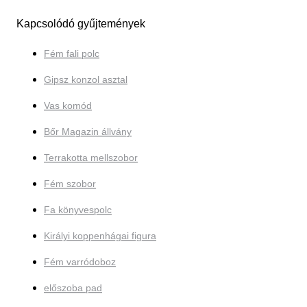
Kapcsolódó gyűjtemények
Fém fali polc
Gipsz konzol asztal
Vas komód
Bőr Magazin állvány
Terrakotta mellszobor
Fém szobor
Fa könyvespolc
Királyi koppenhágai figura
Fém varródoboz
előszoba pad