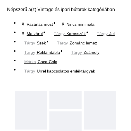
Népszerű a(z) Vintage és ipari bútorok kategóriában
Vásárlás most
Nincs minimálár
Ma zárul
Tárgy
Karosszék
Tárgy
Jel
Tárgy
Szék
Tárgy
Zománc lemez
Tárgy
Reklámtábla
Tárgy
Zsámoly
Márka
Coca-Cola
Tárgy
Űrrel kapcsolatos emléktárgyak