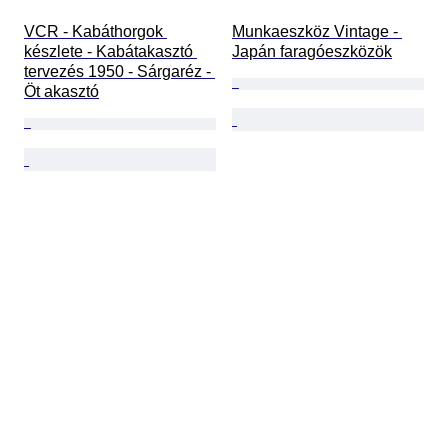
VCR - Kabáthorgok 
Munkaeszköz Vintage - 
készlete - Kabátakasztó 
Japán faragóeszközök
tervezés 1950 - Sárgaréz - 
Öt akasztó