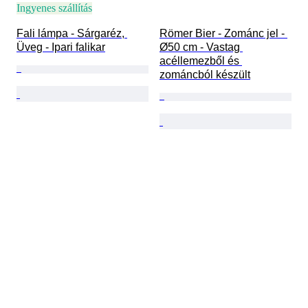
Ingyenes szállítás
Fali lámpa - Sárgaréz, 
Römer Bier - Zománc jel - 
Üveg - Ipari falikar
Ø50 cm - Vastag 
acéllemezből és 
zománcból készült