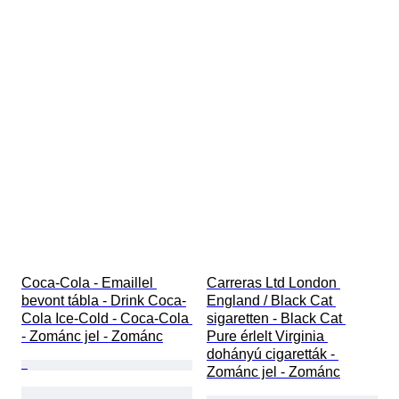
Coca-Cola - Emaillel 
Carreras Ltd London 
bevont tábla - Drink Coca-
England / Black Cat 
Cola Ice-Cold - Coca-Cola 
sigaretten - Black Cat 
- Zománc jel - Zománc
Pure érlelt Virginia 
dohányú cigaretták - 
Zománc jel - Zománc