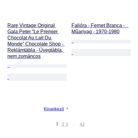
Rare Vintage Original 
Falióra - Fernet Branca -   
Gala Peter “Le Premier 
Műanyag - 1970-1980
Chocolat Au Lait Du 
Monde” Chocolate Shop - 
Reklámtábla - Üvegtábla, 
nem zománcos
Következő
1
2
3
…
42