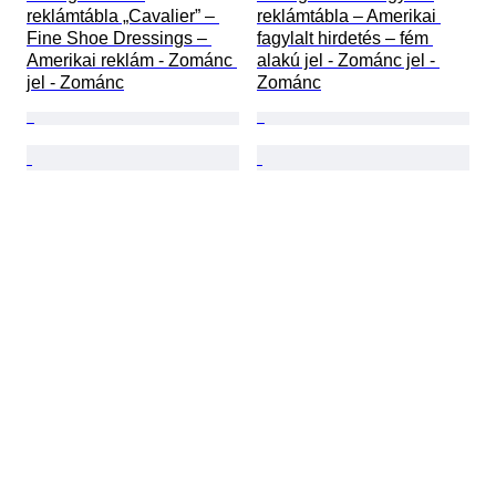
reklámtábla „Cavalier” – 
reklámtábla – Amerikai 
Fine Shoe Dressings – 
fagylalt hirdetés – fém 
Amerikai reklám - Zománc 
alakú jel - Zománc jel - 
jel - Zománc
Zománc