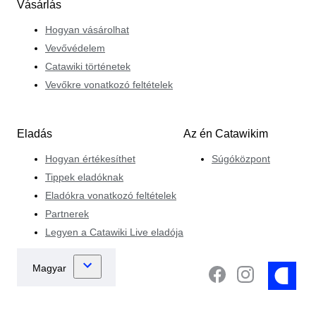
Vásárlás
Hogyan vásárolhat
Vevővédelem
Catawiki történetek
Vevőkre vonatkozó feltételek
Eladás
Az én Catawikim
Hogyan értékesíthet
Súgóközpont
Tippek eladóknak
Eladókra vonatkozó feltételek
Partnerek
Legyen a Catawiki Live eladója