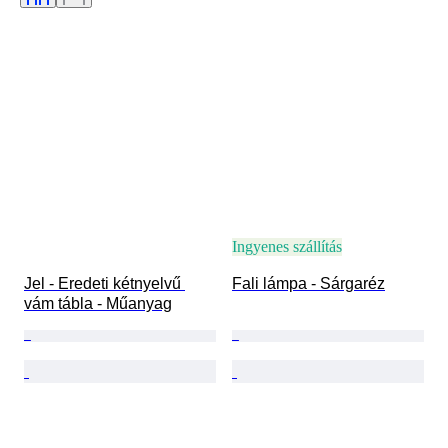
Óra típusa
Eladta
Striking
Power Reserve
Tesztelt és működő
Original/ Replica
Korszak
Alkotó
Modell
Ingyenes szállítás
Jel - Eredeti kétnyelvű 
Fali lámpa - Sárgaréz
vám tábla - Műanyag