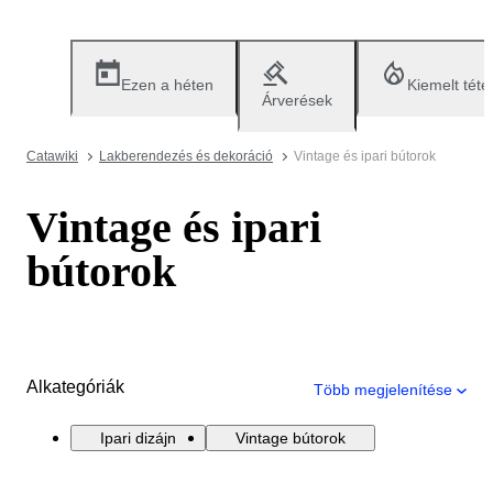
Ezen a héten
Kiemelt téte
Árverések
Catawiki
Lakberendezés és dekoráció
Vintage és ipari bútorok
Vintage és ipari
bútorok
Alkategóriák
Több megjelenítése
Ipari dizájn
Vintage bútorok