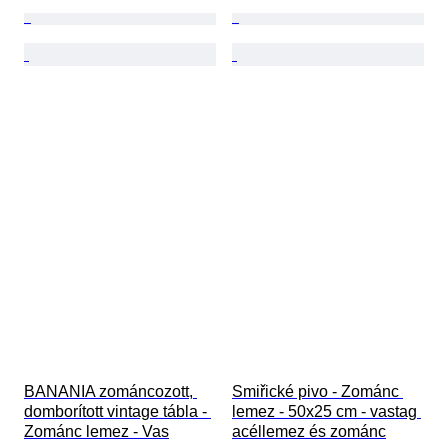
BANANIA zománcozott, 
Smiřické pivo - Zománc 
domborított vintage tábla - 
lemez - 50x25 cm - vastag 
Zománc lemez - Vas
acéllemez és zománc