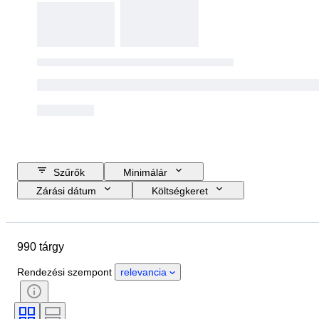
Szűrők
Minimálár
Zárási dátum
Költségkeret
Helyszín
Méret
尺寸
Márka
Tárgy
990 tárgy
Country of origin
Anyag
Állapot
Extrák
Időszak
Rendezési szempont
relevancia
Stílus
Aláírás
Kiadás
Szín
Óraszerkezet