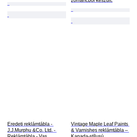
zománcból készült.
Eredeti reklámtábla - 
Vintage Maple Leaf Paints 
J.J.Murphu &Co. Ltd. - 
& Varnishes reklámtábla – 
Reklámtábla - Vas
Kanada-stílusú 