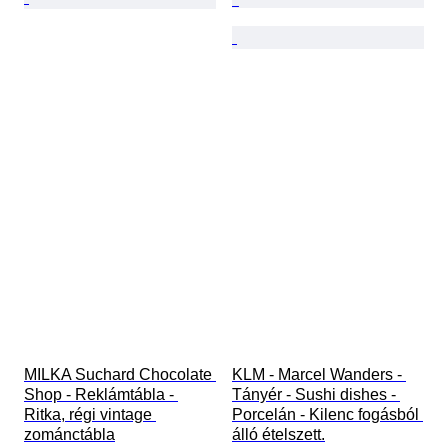
MILKA Suchard Chocolate 
KLM - Marcel Wanders - 
Shop - Reklámtábla - 
Tányér - Sushi dishes - 
Ritka, régi vintage 
Porcelán - Kilenc fogásból 
zománctábla
álló ételszett.