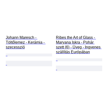
Johann Maresch - 
Ribes the Art of Glass - 
Töltőlemez - Kerámia - 
Maryana Iskra - Pohár 
szecesszió
szett (6) - Üveg - Ingyenes 
szállítás Európában