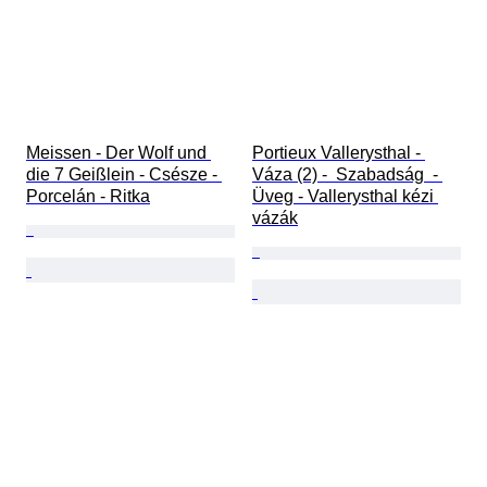
Meissen - Der Wolf und 
Portieux Vallerysthal - 
die 7 Geißlein - Csésze - 
Váza (2) -  Szabadság  - 
Porcelán - Ritka
Üveg - Vallerysthal kézi 
vázák