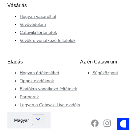
Vásárlás
Hogyan vásárolhat
Vevővédelem
Catawiki történetek
Vevőkre vonatkozó feltételek
Eladás
Az én Catawikim
Hogyan értékesíthet
Súgóközpont
Tippek eladóknak
Eladókra vonatkozó feltételek
Partnerek
Legyen a Catawiki Live eladója