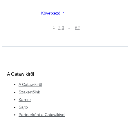
Következő
1
2
3
…
62
A Catawikiről
A Catawikiről
Szakértőink
Karrier
Sajtó
Partnerként a Catawikivel