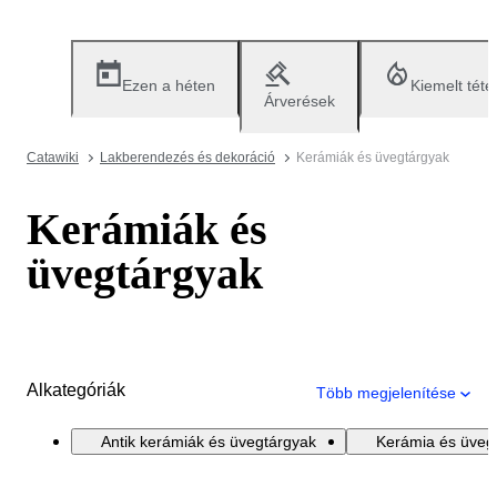
Ezen a héten
Kiemelt téte
Árverések
Catawiki
Lakberendezés és dekoráció
Kerámiák és üvegtárgyak
Kerámiák és
üvegtárgyak
Alkategóriák
Több megjelenítése
Antik kerámiák és üvegtárgyak
Kerámia és üveg