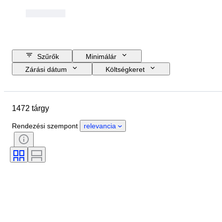
Szűrők
Minimálár
Zárási dátum
Költségkeret
Helyszín
Méret
尺寸
Márka
Tárgy
1472 tárgy
Country of origin
Anyag
Nem
Állapot
Időszak
Rendezési szempont
relevancia
Tanúsítvány
Finomság
Téma
Stílus
Technika
Aláírás
Szín
Korszak
Művész
Decor
Eladta
Alkotó
Modell
Eredet