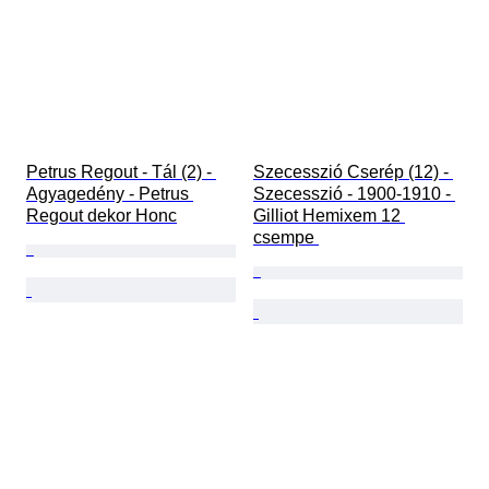
Petrus Regout - Tál (2) - 
Szecesszió Cserép (12) - 
Agyagedény - Petrus 
Szecesszió - 1900-1910 - 
Regout dekor Honc
Gilliot Hemixem 12 
csempe 