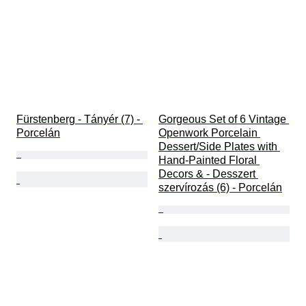
Fürstenberg - Tányér (7) - 
Gorgeous Set of 6 Vintage 
Porcelán
Openwork Porcelain 
Dessert/Side Plates with 
Hand-Painted Floral 
Decors & - Desszert 
szervírozás (6) - Porcelán