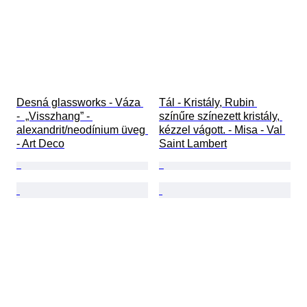
Desná glassworks - Váza 
Tál - Kristály, Rubin 
-  „Visszhang” - 
színűre színezett kristály, 
alexandrit/neodínium üveg 
kézzel vágott. - Misa - Val 
- Art Deco
Saint Lambert