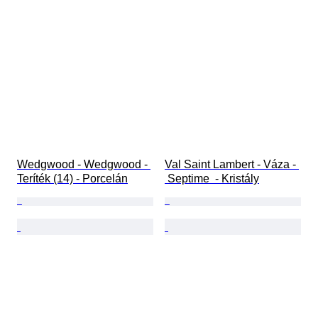
Wedgwood - Wedgwood - 
Val Saint Lambert - Váza - 
Teríték (14) - Porcelán
 Septime  - Kristály