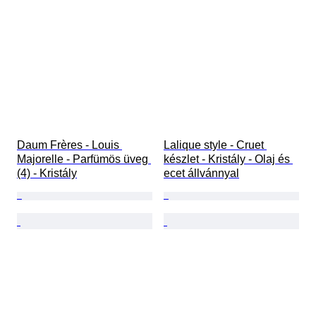
Daum Frères - Louis 
Lalique style - Cruet 
Majorelle - Parfümös üveg 
készlet - Kristály - Olaj és 
(4) - Kristály
ecet állvánnyal