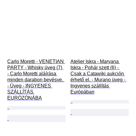
Carlo Moretti - VENETIAN 
Atelier Iskra - Maryana 
PARTY - Whisky üveg (7) 
Iskra - Pohár szett (6) - 
- Carlo Moretti aláírása 
Csak a Catawiki aukción 
minden darabon bevésve. 
érhető el. - Murano üveg - 
- Üveg - INGYENES 
Ingyenes szállítás 
SZÁLLÍTÁS 
Európában
EURÓZÓNÁBA