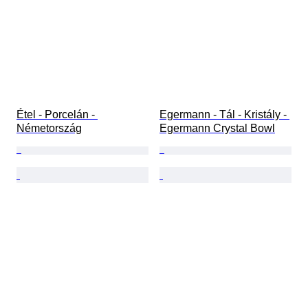
Étel - Porcelán - 
Egermann - Tál - Kristály - 
Németország
Egermann Crystal Bowl