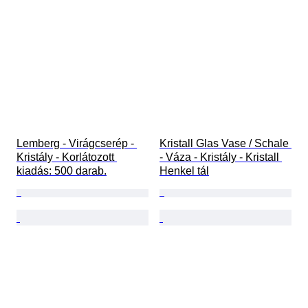
Lemberg - Virágcserép - 
Kristall Glas Vase / Schale 
Kristály - Korlátozott 
- Váza - Kristály - Kristall 
kiadás: 500 darab.
Henkel tál