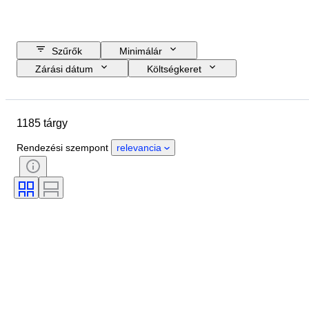
Szűrők
Minimálár
Zárási dátum
Költségkeret
Helyszín
Méret
尺寸
Márka
Tárgy
1185 tárgy
Country of origin
Anyag
Nem
Állapot
Időszak
Rendezési szempont
relevancia
Tanúsítvány
Téma
Stílus
Aláírás
Szín
Művész
Eladta
Original/ Replica
Korszak
Alkotó
Eredet