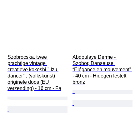
Szobrocska, twee 
Abdoulaye Derme - 
prachtige vintage 
Szobor, Danseuse 
creatieve kokeshi " Izu 
“Élégance en mouvement” 
dancer" , (volkskunst) 
- 40 cm - Hidegen festett 
originele doos (EU 
bronz
verzending) - 16 cm - Fa