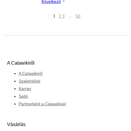
Következő
1
2
3
…
50
A Catawikiről
A Catawikiről
Szakértőink
Karrier
Sajtó
Partnerként a Catawikivel
Vásárlás