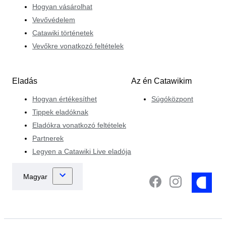
Hogyan vásárolhat
Vevővédelem
Catawiki történetek
Vevőkre vonatkozó feltételek
Eladás
Az én Catawikim
Hogyan értékesíthet
Súgóközpont
Tippek eladóknak
Eladókra vonatkozó feltételek
Partnerek
Legyen a Catawiki Live eladója