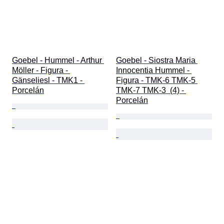
Goebel - Hummel - Arthur 
Goebel - Siostra Maria 
Möller - Figura - 
Innocentia Hummel - 
Gänseliesl - TMK1 - 
Figura - TMK-6 TMK-5 
Porcelán
TMK-7 TMK-3  (4) - 
Porcelán