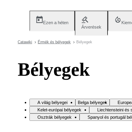
Ezen a héten
Kieme
Árverések
Catawiki
Érmék és bélyegek
Bélyegek
Bélyegek
A világ bélyegei
Belga bélyegek
Europe
Kelet-európai bélyegek
Liechtensteini és 
Osztrák bélyegek
Spanyol és portugál bé