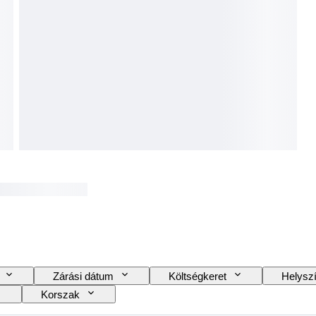
Zárási dátum
Költségkeret
Helysz
Korszak