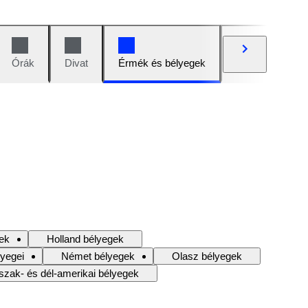
Órák
Divat
Érmék és bélyegek
Képregények
gek
Holland bélyegek
lyegei
Német bélyegek
Olasz bélyegek
szak- és dél-amerikai bélyegek