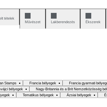
lt tételek
Művészet
Lakberendezés
Ékszerek
an Stamps
Francia bélyegek
Francia gyarmati bélye
svájci bélyegek
Nagy-Britannia és a Brit Nemzetközösség bé
lyegek
Tematikus bélyegek
Ázsiai bélyegek
É