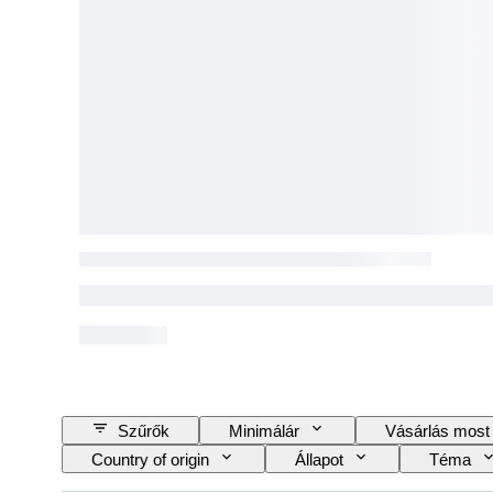
Szűrők
Minimálár
Vásárlás most
Country of origin
Állapot
Téma