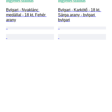
Ingyenes szállítás
Ingyenes szállítás
Bvlgari - Nyaklánc 
Bvlgari - Karkötő - 18 kt. 
medállal - 18 kt. Fehér 
Sárga arany - bvlgari 
arany
bvlgari