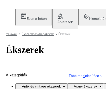
Ezen a héten
Kiemelt téte
Árverések
Catawiki
Ékszerek és drágakövek
Ékszerek
Ékszerek
Alkategóriák
Több megjelenítése
Antik és vintage ékszerek
Arany ékszerek