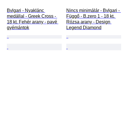
Bvlgari - Nyaklánc 
Nincs minimálár - Bvlgari - 
medállal - Greek Cross - 
Függő - B.zero 1 - 18 kt. 
18 kt. Fehér arany - pavé 
Rózsa arany - Design 
gyémántok
Legend Diamond