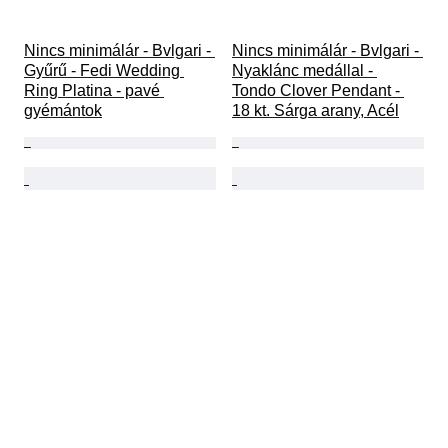
Nincs minimálár - Bvlgari - 
Nincs minimálár - Bvlgari - 
Gyűrű - Fedi Wedding 
Nyaklánc medállal - 
Ring Platina - pavé 
Tondo Clover Pendant - 
gyémántok
18 kt. Sárga arany, Acél