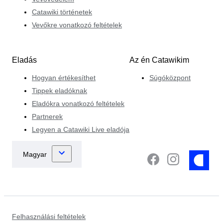
Catawiki történetek
Vevőkre vonatkozó feltételek
Eladás
Az én Catawikim
Hogyan értékesíthet
Súgóközpont
Tippek eladóknak
Eladókra vonatkozó feltételek
Partnerek
Legyen a Catawiki Live eladója
Felhasználási feltételek