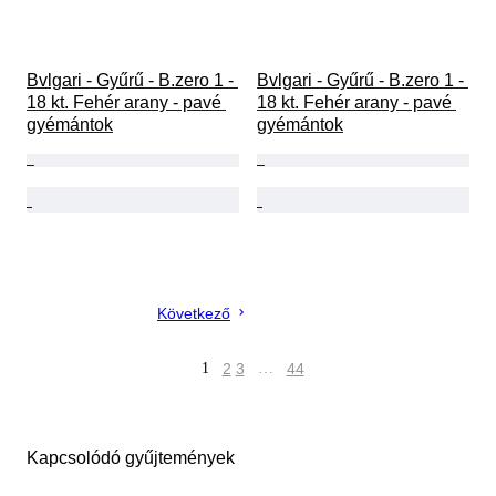
Bvlgari - Gyűrű - B.zero 1 - 
Bvlgari - Gyűrű - B.zero 1 - 
18 kt. Fehér arany - pavé 
18 kt. Fehér arany - pavé 
gyémántok
gyémántok
Következő
1
2
3
…
44
Kapcsolódó gyűjtemények