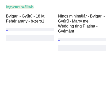
Ingyenes szállítás
Bvlgari - Gyűrű - 18 kt. 
Nincs minimálár - Bvlgari - 
Fehér arany - b-zero1
Gyűrű - Marry me 
Wedding ring Platina - 
Gyémánt