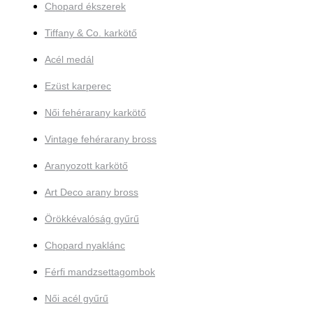
Chopard ékszerek
Tiffany & Co. karkötő
Acél medál
Ezüst karperec
Női fehérarany karkötő
Vintage fehérarany bross
Aranyozott karkötő
Art Deco arany bross
Örökkévalóság gyűrű
Chopard nyaklánc
Férfi mandzsettagombok
Női acél gyűrű