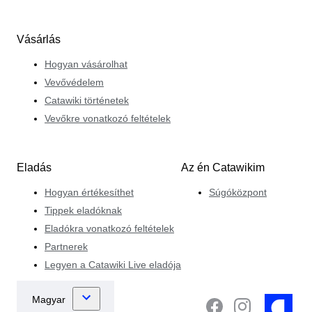
Vásárlás
Hogyan vásárolhat
Vevővédelem
Catawiki történetek
Vevőkre vonatkozó feltételek
Eladás
Az én Catawikim
Hogyan értékesíthet
Súgóközpont
Tippek eladóknak
Eladókra vonatkozó feltételek
Partnerek
Legyen a Catawiki Live eladója