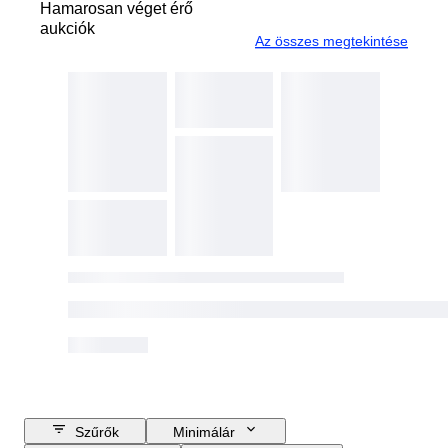
Hamarosan véget érő
aukciók
Az összes megtekintése
Szűrők
Minimálár