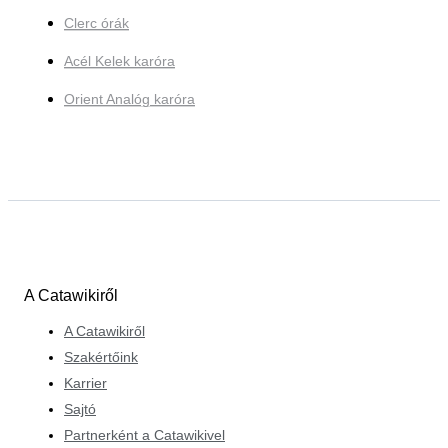
Clerc órák
Acél Kelek karóra
Orient Analóg karóra
A Catawikiről
A Catawikiről
Szakértőink
Karrier
Sajtó
Partnerként a Catawikivel