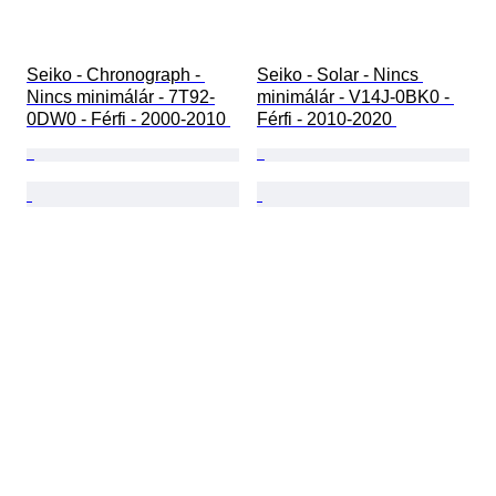
Seiko - Chronograph - 
Seiko - Solar - Nincs 
Nincs minimálár - 7T92-
minimálár - V14J-0BK0 - 
0DW0 - Férfi - 2000-2010 
Férfi - 2010-2020 