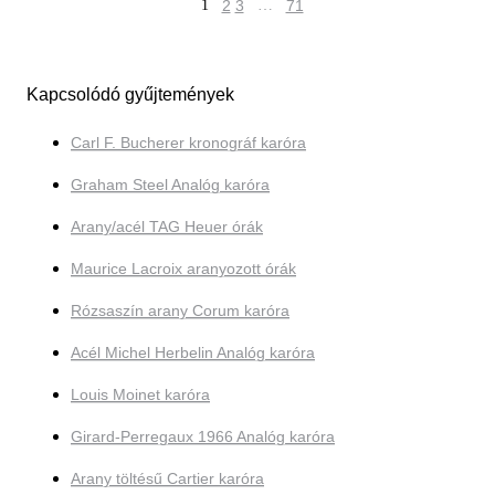
1
2
3
…
71
Kapcsolódó gyűjtemények
Carl F. Bucherer kronográf karóra
Graham Steel Analóg karóra
Arany/acél TAG Heuer órák
Maurice Lacroix aranyozott órák
Rózsaszín arany Corum karóra
Acél Michel Herbelin Analóg karóra
Louis Moinet karóra
Girard-Perregaux 1966 Analóg karóra
Arany töltésű Cartier karóra