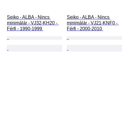
Seiko - ALBA - Nincs 
Seiko - ALBA - Nincs 
minimálár - VJ32-KH20 - 
minimálár - VJ21-KNF0 - 
Férfi - 1990-1999 
Férfi - 2000-2010 