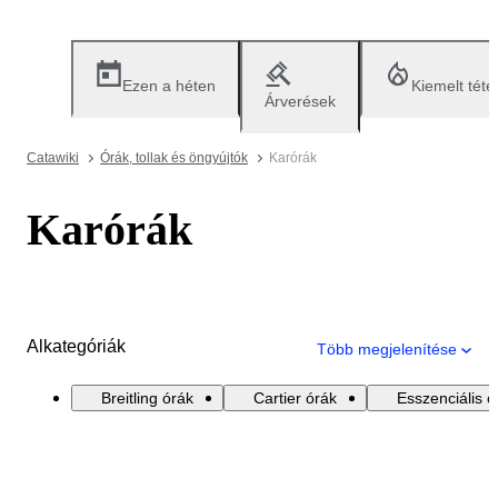
Ezen a héten
Kiemelt téte
Árverések
Catawiki
Órák, tollak és öngyújtók
Karórák
Karórák
Alkategóriák
Több megjelenítése
Breitling órák
Cartier órák
Esszenciális ó