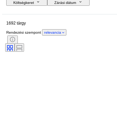
Költségkeret
Zárási dátum
Helyszín
Márka
A tok átmérője
Óraszíj hossza
1692 tárgy
Tárgy
Anyag
Nem
Állapot
Időszak
Szín
Rendezési szempont
relevancia
Óraszerkezet
Óraszíj anyaga
Korszak
Modell