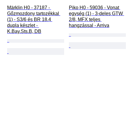
Märklin H0 - 37187 - 
Piko H0 - 59036 - Vonat 
Gőzmozdony tartozékkal 
egység (1) - 3-deles GTW 
(1) - S3/6 és BR 18.4 
2/8, MFX teljes 
dupla készlet - 
hangzással - Arriva
K.Bay.Sts.B, DB