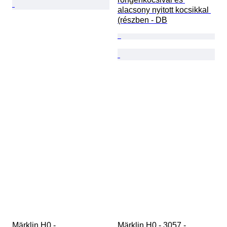
alacsony nyitott kocsikkal 
(részben - DB
Märklin H0 - 
Märklin H0 - 3057 - 