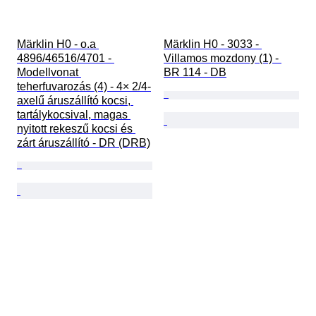
Märklin H0 - o.a 
Märklin H0 - 3033 - 
4896/46516/4701 - 
Villamos mozdony (1) - 
Modellvonat 
BR 114 - DB
teherfuvarozás (4) - 4× 2/4-
axelű áruszállító kocsi, 
tartálykocsival, magas 
nyitott rekeszű kocsi és 
zárt áruszállító - DR (DRB)