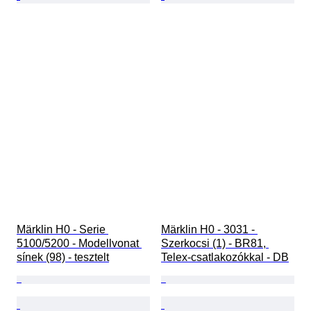
Märklin H0 - Serie 
Märklin H0 - 3031 - 
5100/5200 - Modellvonat 
Szerkocsi (1) - BR81, 
sínek (98) - tesztelt
Telex-csatlakozókkal - DB