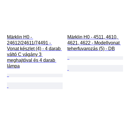
Märklin H0 - 
Märklin H0 - 4511, 4610, 
24612/24611/74491 - 
4621, 4622 - Modellvonat 
Vonat készlet (4) - 4 darab 
teherfuvarozás (5) - DB
váltó C vágány 3 
meghajtóval és 4 darab 
lámpa