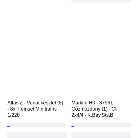
Atlas Z - Vonat készlet (8) 
Märklin H0 - 37961 - 
- 8x Treinset Minitrains 
Gőzmozdony (1) - Gt 
1/220
2x4/4 - K.Bay.Sts.B