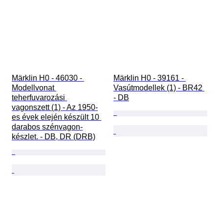
Märklin H0 - 46030 - 
Märklin H0 - 39161 - 
Modellvonat 
Vasútmodellek (1) - BR42 
teherfuvarozási 
- DB
vagonszett (1) - Az 1950-
es évek elején készült 10 
darabos szénvagon-
készlet. - DB, DR (DRB)