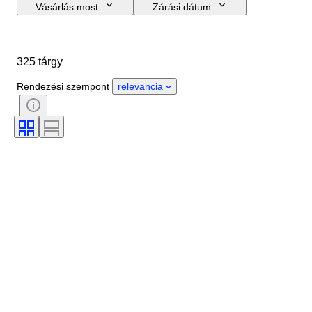
Vásárlás most
Zárási dátum
Költségkeret
Helyszín
Márka
Tárgy
Állapot
325 tárgy
Extrák
Mérték
Kontroll
Tápegység
Vasúti társaság
Rendezési szempont
relevancia
Korszak