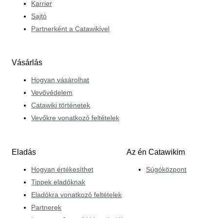
Karrier
Sajtó
Partnerként a Catawikivel
Vásárlás
Hogyan vásárolhat
Vevővédelem
Catawiki történetek
Vevőkre vonatkozó feltételek
Eladás
Az én Catawikim
Hogyan értékesíthet
Súgóközpont
Tippek eladóknak
Eladókra vonatkozó feltételek
Partnerek