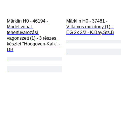
Märklin H0 - 46194 - 
Märklin H0 - 37481 - 
Modellvonat 
Villamos mozdony (1) - 
teherfuvarozási 
EG 2x 2/2 - K.Bay.Sts.B
vagonszett (1) - 3 részes 
készlet "Hoogoven-Kalk" - 
DB