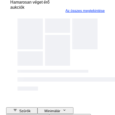
Hamarosan véget érő
aukciók
Az összes megtekintése
Szűrők
Minimálár