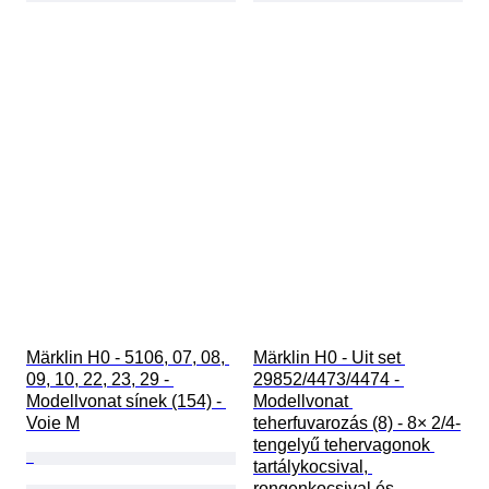
Märklin H0 - 5106, 07, 08, 
Märklin H0 - Uit set 
09, 10, 22, 23, 29 - 
29852/4473/4474 - 
Modellvonat sínek (154) - 
Modellvonat 
Voie M
teherfuvarozás (8) - 8× 2/4-
tengelyű tehervagonok 
tartálykocsival, 
rongenkocsival és 