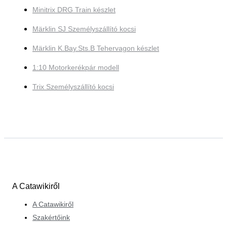
Minitrix DRG Train készlet
Märklin SJ Személyszállító kocsi
Märklin K.Bay.Sts.B Tehervagon készlet
1:10 Motorkerékpár modell
Trix Személyszállító kocsi
A Catawikiről
A Catawikiről
Szakértőink