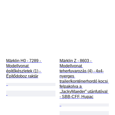
Märklin H0 - 7289 - 
Märklin Z - 8603 - 
Modellvonat 
Modellvonat 
építőkészletek (1) - 
teherfuvarozás (4) - 4x4-
Építődoboz raktár
nyerges 
trailer/konténerhordó kocsi 
felpakolva a 
„JackyMaeder” utánfutóval 
- SBB-CFF, Hupac