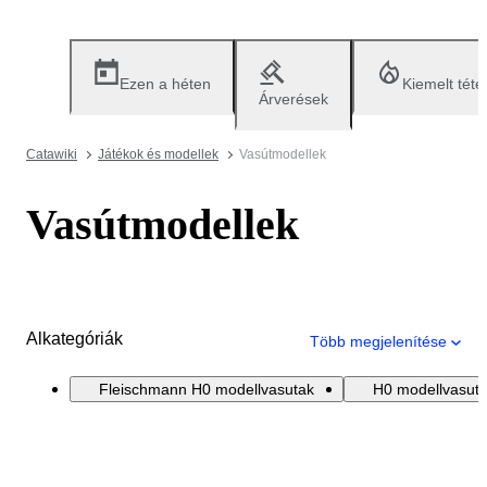
Ezen a héten
Kiemelt téte
Árverések
Catawiki
Játékok és modellek
Vasútmodellek
Vasútmodellek
Alkategóriák
Több megjelenítése
Fleischmann H0 modellvasutak
H0 modellvasut