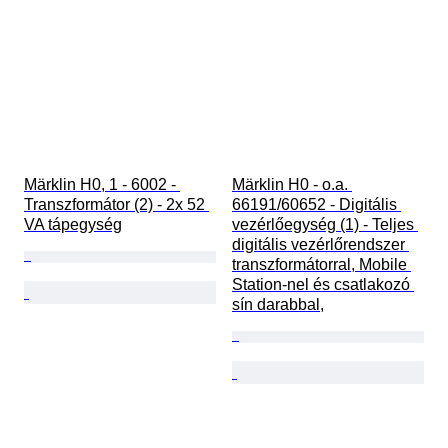
Märklin H0, 1 - 6002 - 
Märklin H0 - o.a. 
Transzformátor (2) - 2x 52 
66191/60652 - Digitális 
VA tápegység
vezérlőegység (1) - Teljes 
digitális vezérlőrendszer 
transzformátorral, Mobile 
Station-nel és csatlakozó 
sín darabbal,