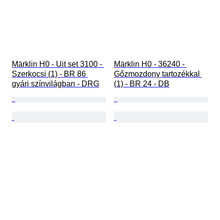
Märklin H0 - Uit set 3100 - 
Märklin H0 - 36240 - 
Szerkocsi (1) - BR 86 
Gőzmozdony tartozékkal 
gyári színvilágban - DRG
(1) - BR 24 - DB