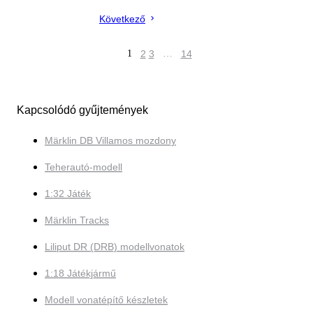
Következő
1
2
3
…
14
Kapcsolódó gyűjtemények
Märklin DB Villamos mozdony
Teherautó-modell
1:32 Játék
Märklin Tracks
Liliput DR (DRB) modellvonatok
1:18 Játékjármű
Modell vonatépítő készletek