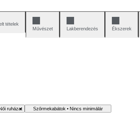
lt tételek
Művészet
Lakberendezés
Ékszerek
Női ruházat
Szőrmekabátok • Nincs minimálár