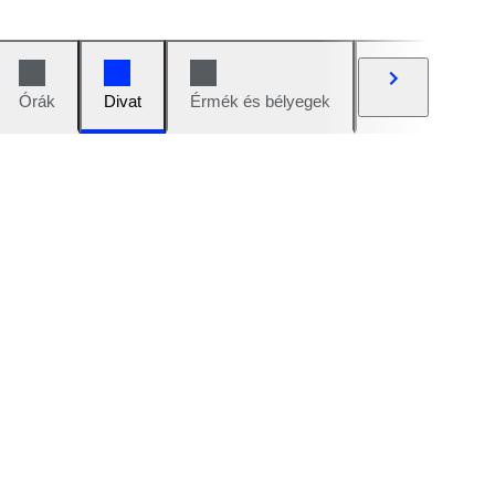
Órák
Divat
Érmék és bélyegek
Képregények