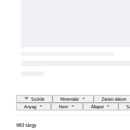
Szűrők
Minimálár
Zárási dátum
Anyag
Nem
Állapot
S
Tartozékok mellékelve
983 tárgy