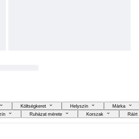
Költségkeret
Helyszín
Márka
zín
Ruházat mérete
Korszak
Ráírt