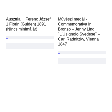
Ausztria. I. Ferenc József. 
Művészi medál - 
1 Florin (Gulden) 1891  
Commemorativa in 
(Nincs minimálár)
Bronzo – Jenny Lind 
"L'Usignolo Svedese" – 
Carl Radnitzky, Vienna 
1847