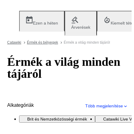
Ezen a héten
Kiemelt téte
Árverések
Catawiki
Érmék és bélyegek
Érmék a világ minden tájáról
Érmék a világ minden
tájáról
Alkategóriák
Több megjelenítése
Brit és Nemzetközösségi érmék
Catawiki Live V