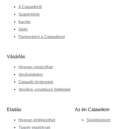
A Catawikiről
Szakértőink
Karrier
Sajtó
Partnerként a Catawikivel
Vásárlás
Hogyan vásárolhat
Vevővédelem
Catawiki történetek
Vevőkre vonatkozó feltételek
Eladás
Az én Catawikim
Hogyan értékesíthet
Súgóközpont
Tippek eladóknak