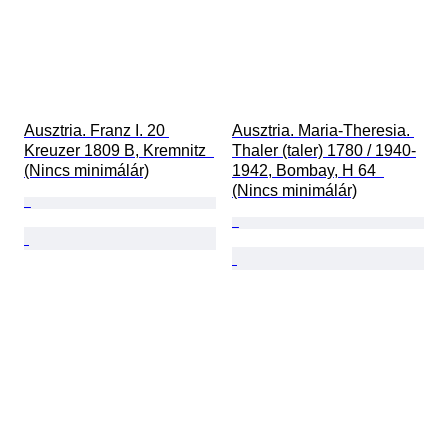
Ausztria. Franz I. 20 
Ausztria. Maria-Theresia. 
Kreuzer 1809 B, Kremnitz  
Thaler (taler) 1780 / 1940-
(Nincs minimálár)
1942, Bombay, H 64  
(Nincs minimálár)