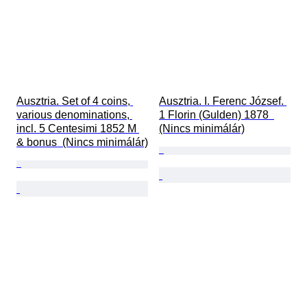
Ausztria. Set of 4 coins, 
Ausztria. I. Ferenc József. 
various denominations, 
1 Florin (Gulden) 1878  
incl. 5 Centesimi 1852 M 
(Nincs minimálár)
& bonus  (Nincs minimálár)