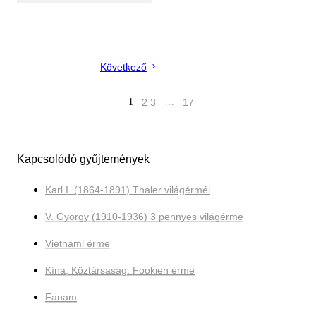
Következő
1
2
3
…
17
Kapcsolódó gyűjtemények
Karl I. (1864-1891) Thaler világérméi
V. György (1910-1936) 3 pennyes világérme
Vietnami érme
Kína, Köztársaság. Fookien érme
Fanam