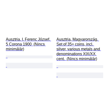
Ausztria. I. Ferenc József. 
Ausztria, Magyarország. 
5 Corona 1900  (Nincs 
Set of 35+ coins, incl. 
minimálár)
silver, various metals and 
denominations XIX/XX 
cent.  (Nincs minimálár)