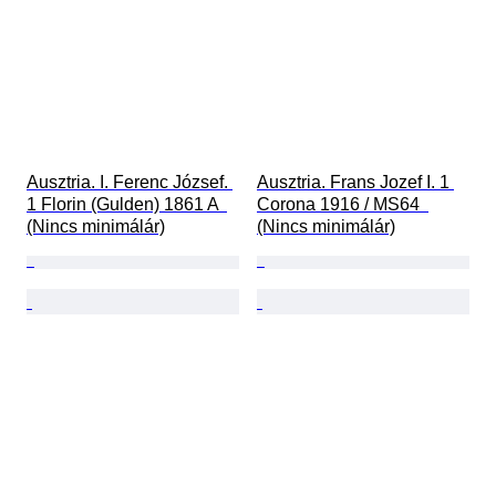
Ausztria. I. Ferenc József. 
Ausztria. Frans Jozef I. 1 
1 Florin (Gulden) 1861 A  
Corona 1916 / MS64  
(Nincs minimálár)
(Nincs minimálár)