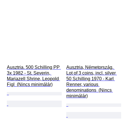
Ausztria. 500 Schilling PP 
Ausztria, Németország. 
3x 1982 - St. Severin, 
Lot of 3 coins, incl. silver 
Mariazell Shrine, Leopold 
50 Schilling 1970 - Karl 
Figl  (Nincs minimálár)
Renner, various 
denominations  (Nincs 
minimálár)