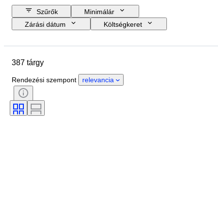
Szűrők
Minimálár
Zárási dátum
Költségkeret
Helyszín
Tárgy
Country of origin
Anyag
387 tárgy
Állapot
Tanúsítvány
Téma
Pénznem
Korszak
Rendezési szempont
relevancia
Érme típusa
Uralkodó/korszak