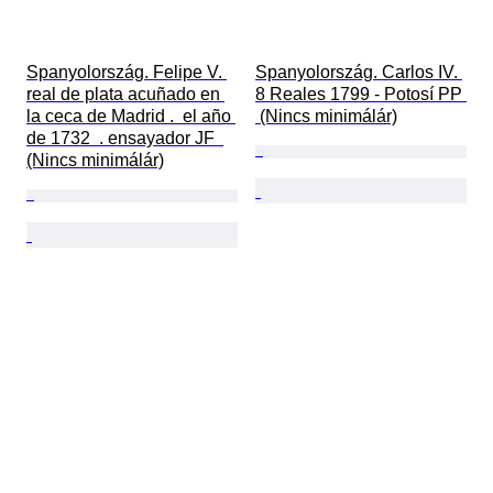
Spanyolország. Felipe V. 
Spanyolország. Carlos IV. 
real de plata acuñado en 
8 Reales 1799 - Potosí PP 
la ceca de Madrid .  el año 
 (Nincs minimálár)
de 1732  . ensayador JF  
(Nincs minimálár)