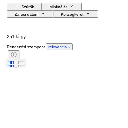
Szűrők
Minimálár
Zárási dátum
Költségkeret
Helyszín
Tárgy
Country of origin
Anyag
251 tárgy
Állapot
Tanúsítvány
Téma
Aláírás
Pénznem
Korszak
Rendezési szempont
relevancia
Uralkodó/korszak
Érme típusa
Művész