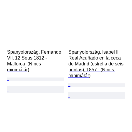
Spanyolország. Fernando 
Spanyolország. Isabel II. 
VII. 12 Sous 1812 - 
Real Acuñado en la ceca 
Mallorca  (Nincs 
de Madrid (estrella de seis 
minimálár)
puntas), 1857.  (Nincs 
minimálár)