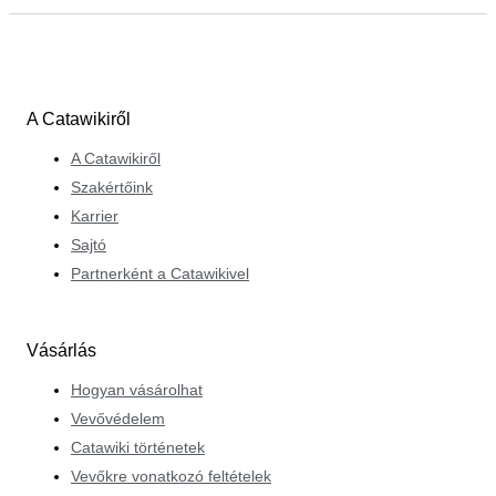
A Catawikiről
A Catawikiről
Szakértőink
Karrier
Sajtó
Partnerként a Catawikivel
Vásárlás
Hogyan vásárolhat
Vevővédelem
Catawiki történetek
Vevőkre vonatkozó feltételek