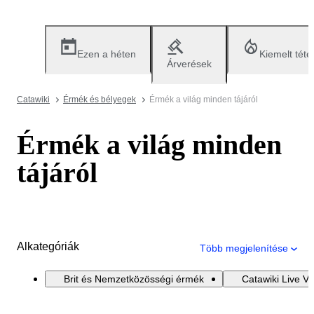
Ezen a héten
Kiemelt téte
Árverések
Catawiki
Érmék és bélyegek
Érmék a világ minden tájáról
Érmék a világ minden
tájáról
Alkategóriák
Több megjelenítése
Brit és Nemzetközösségi érmék
Catawiki Live V