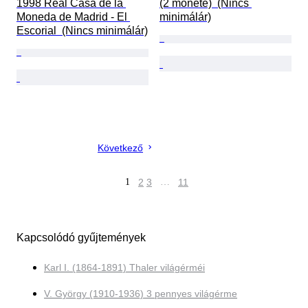
1998 Real Casa de la 
(2 monete)  (Nincs 
Moneda de Madrid - El 
minimálár)
Escorial  (Nincs minimálár)
Következő
1
2
3
…
11
Kapcsolódó gyűjtemények
Karl I. (1864-1891) Thaler világérméi
V. György (1910-1936) 3 pennyes világérme