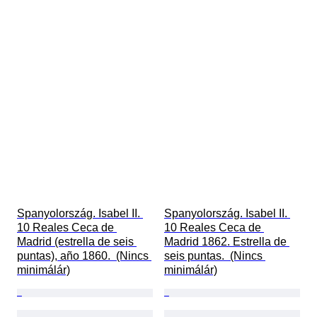
Spanyolország. Isabel II. 
Spanyolország. Isabel II. 
10 Reales Ceca de 
10 Reales Ceca de 
Madrid (estrella de seis 
Madrid 1862. Estrella de 
puntas), año 1860.  (Nincs 
seis puntas.  (Nincs 
minimálár)
minimálár)