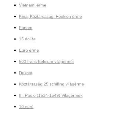
Vietnami érme
Kína, Köztársaság. Fookien érme
Fanam
15 dollár
Euro érme
500 frank Belgium világérméi
Dukaat
Köztársaság 25 schilling világérme
III. Paolo (1534-1549) Világérmék
10 euró