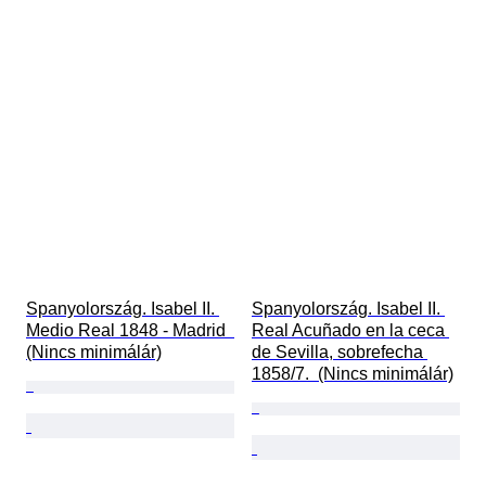
Spanyolország. Isabel II. 
Spanyolország. Isabel II. 
Medio Real 1848 - Madrid  
Real Acuñado en la ceca 
(Nincs minimálár)
de Sevilla, sobrefecha 
1858/7.  (Nincs minimálár)