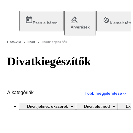
Ezen a héten
Kiemelt téte
Árverések
Catawiki
Divat
Divatkiegészítők
Divatkiegészítők
Alkategóriák
Több megjelenítése
Divat jelmez ékszerek
Divat életmód
Exk