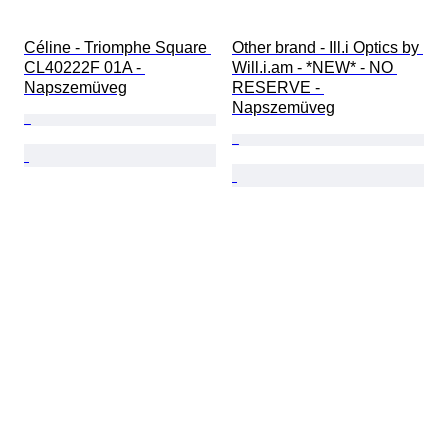
Céline - Triomphe Square 
Other brand - Ill.i Optics by 
CL40222F 01A - 
Will.i.am - *NEW* - NO 
Napszemüveg
RESERVE - 
Napszemüveg