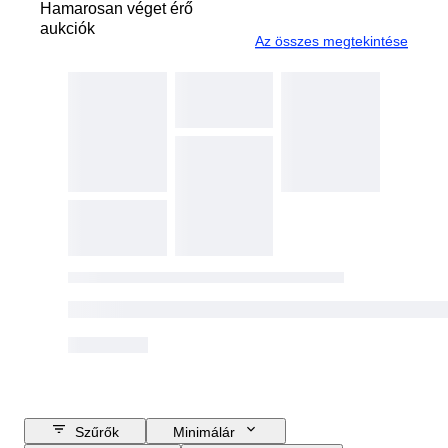
Hamarosan véget érő
aukciók
Az összes megtekintése
Szűrők
Minimálár