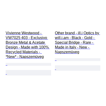
Vivienne Westwood - 
Other brand - ill.i Optics by 
VW7025 403 - Exclusivo 
will.i.am - Black - Gold - 
Bronze Metal & Acetate 
Special Bridge - Rare - 
Design - Made with 100% 
Made in Italy - New - 
Recycled Materials -  
Napszemüveg
*New* - Napszemüveg