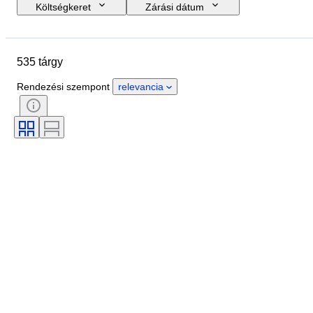
Költségkeret
Zárási dátum
Helyszín
尺寸
Márka
Tárgy
Country of origin
535 tárgy
Anyag
Állapot
Időszak
Szín
Ruházat mérete
Rendezési szempont
relevancia
Korszak
Minta
Tartozékok mellékelve
Modell