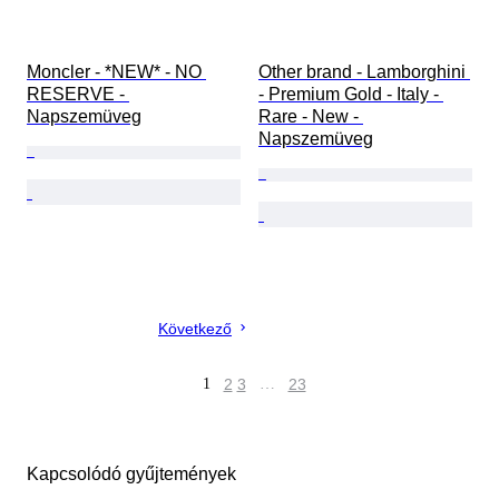
Moncler - *NEW* - NO 
Other brand - Lamborghini 
RESERVE - 
- Premium Gold - Italy - 
Napszemüveg
Rare - New - 
Napszemüveg
Következő
1
2
3
…
23
Kapcsolódó gyűjtemények