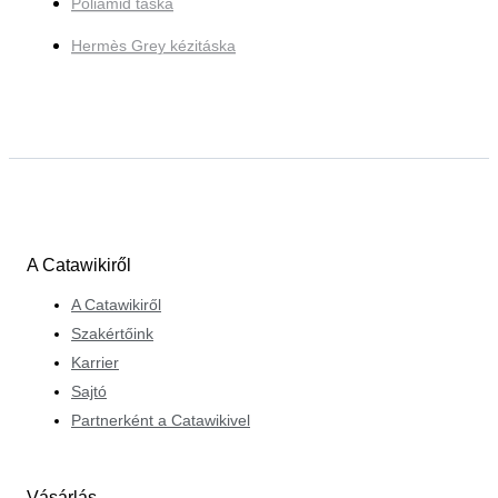
Poliamid táska
Hermès Grey kézitáska
A Catawikiről
A Catawikiről
Szakértőink
Karrier
Sajtó
Partnerként a Catawikivel
Vásárlás