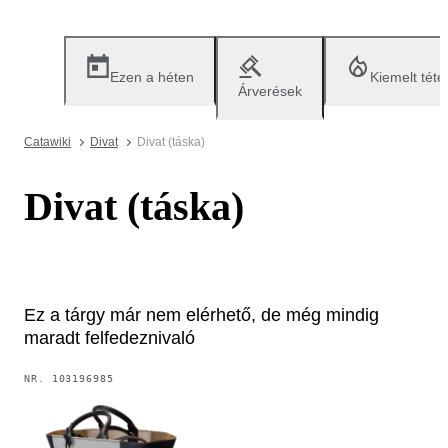
Ezen a héten
Kiemelt téte
Árverések
Catawiki
Divat
Divat (táska)
Divat (táska)
Ez a tárgy már nem elérhető, de még mindig
maradt felfedeznivaló
NR.
103196985