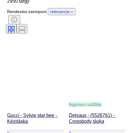
2950 tárgy
Tárgy
Country of origin
Anyag
Nem
Állapot
Rendezési szempont
relevancia
Tanúsítvány
Szín
Tartozékok mellékelve
Minta
Ráírt méret
Korszak
Modell
Cipő méret
Ingyenes szállítás
Gucci - Sylvie star bee - 
Delvaux - (5526761) - 
Kézitáska
Crossbody táska