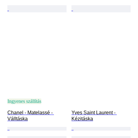
Ingyenes szállítás
Chanel - Matelassé - 
Yves Saint Laurent - 
Válltáska
Kézitáska