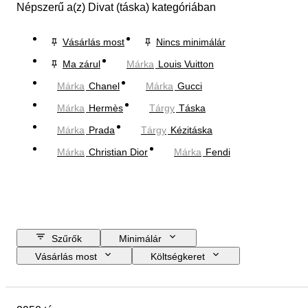
Népszerű a(z) Divat (táska) kategóriában
Vásárlás most
Nincs minimálár
Ma zárul
Márka
Louis Vuitton
Márka
Chanel
Márka
Gucci
Márka
Hermès
Tárgy
Táska
Márka
Prada
Tárgy
Kézitáska
Márka
Christian Dior
Márka
Fendi
Szűrők
Minimálár
Vásárlás most
Költségkeret
Zárási dátum
Helyszín
尺寸
Márka
Ruházat mérete