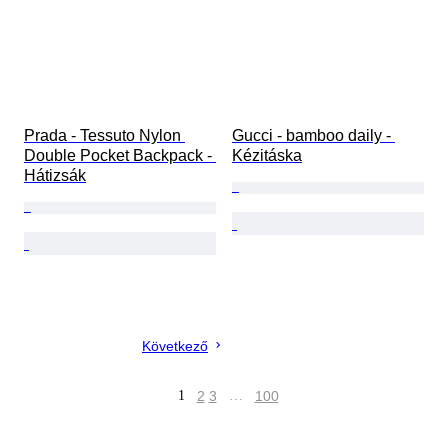
Prada - Tessuto Nylon 
Gucci - bamboo daily - 
Double Pocket Backpack - 
Kézitáska
Hátizsák
Következő
1
2
3
…
100