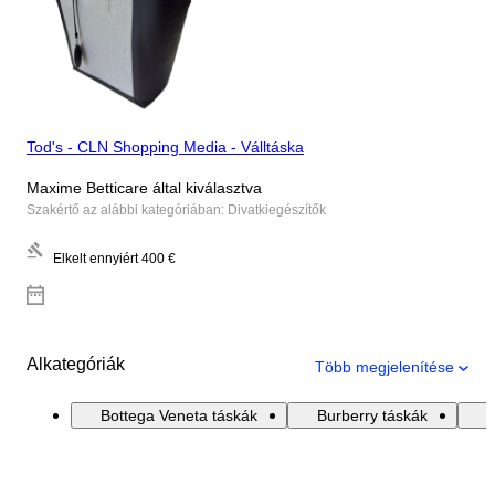
Tod's - CLN Shopping Media - Válltáska
Maxime Betticare által kiválasztva
Szakértő az alábbi kategóriában: Divatkiegészítők
Elkelt ennyiért
400 €
Alkategóriák
Több megjelenítése
Bottega Veneta táskák
Burberry táskák
C