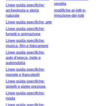
e gratuita. È un processo puramente elettronico e può essere
vendita
Linee guida specifiche:
eseguito tramite un computer/tablet o un telefono cellulare con
archeologia e storia
modifiche-ai-lotti-e-
connessione ad internet. Di seguito è disponibile una breve
descrizione del processo di registrazione. Sul sito
naturale
rimozione-dei-lotti
www.verpackungsregister.org le domande frequenti (FAQ)
contengono informazioni riguardanti le singole domande che
Linee guida specifiche: arte
potrebbero sorgere nel contesto della registrazione. Si tratta di
un processo graduale sulla base delle richieste di
Linee guida specifiche:
informazioni.Per la registrazione, è necessario completare due
fumetti e animazione
passaggi:Richiesta di dati di accesso per LUCIDInserimento dei
dati di registrazionePer richiedere l’accesso, visita il sito:
Linee guida specifiche:
www.verpackungsregister.org dove incontrerai il pulsante per
musica, film e fotocamere
iscriverti al Registro LUCID. A questo punto, sarà necessario
inserire il nome dell’azienda da registrare. Una volta inviati
Linee guida specifiche:
questi dati, riceverai una e-mail di attivazione contenente un
link. Cosa richiede Catawiki ai sensi della Legge tedesca sugli
auto d’epoca, moto e
imballaggi?In base alla Legge sugli imballaggi che entrerà in
automobilia
vigore il 1° luglio 2022, i siti di compravendita online, tra cui
Catawiki, sono tenuti a verificare che i venditori siano in
Linee guida specifiche:
possesso di una registrazione LUCID valida e che (se del caso)
partecipino ad un sistema duale prima di effettuare qualsiasi
monete e francobolli
transazione di vendita sul mercato tedesco. Inserisci il tuo
Linee guida specifiche:
numero identificativo LUCID nel campo dedicato al numero
LUCID tedesco nel tuo profilo venditore. Verificheremo
gioielli e pietre preziose
regolarmente la conformità nel tempo.
Linee guida specifiche:
moda
Linee guida specifiche: