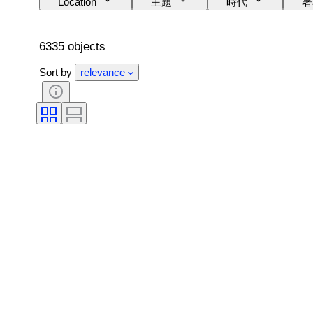
Location
主題
時代
署
6335 objects
Sort by
relevance