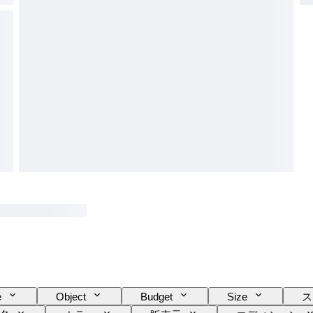
e
Object
Budget
Size
ス