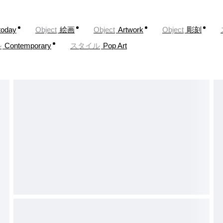
today
Object
絵画
Object
Artwork
Object
彫刻
ル
Contemporary
スタイル
Pop Art