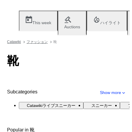
This week
ハイライト
Auctions
Catawiki
ファッション
靴
靴
Subcategories
Show more
Catawikiライブスニーカー
スニーカー
フ
Popular in 靴