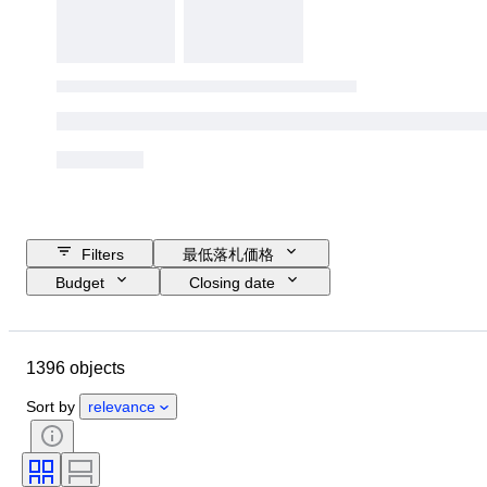
Filters
最低落札価格
Budget
Closing date
Location
ブランド
靴サイズ
Object
Country of origin
1396 objects
素材
性別
コンディション
署名
カラー
時代
Sort by
relevance
付属品あり
パターン
モデル