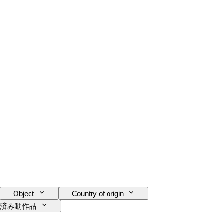
Object
Country of origin
済み動作品