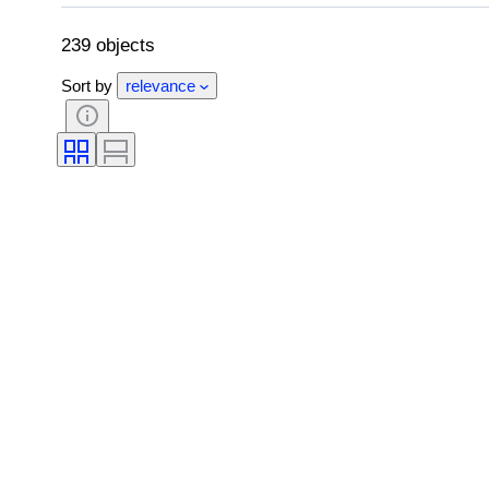
239 objects
Sort by
relevance