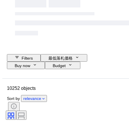
Filters
最低落札価格
Buy now
Budget
Closing date
Location
ブランド
ケース直径
10252 objects
時計バンド長さ
Object
Country of origin
素材
性別
Sort by
relevance
コンディション
付属品
時代
鑑定書
主題
装丁
エディション
言語
カラー
時計ムーブメント