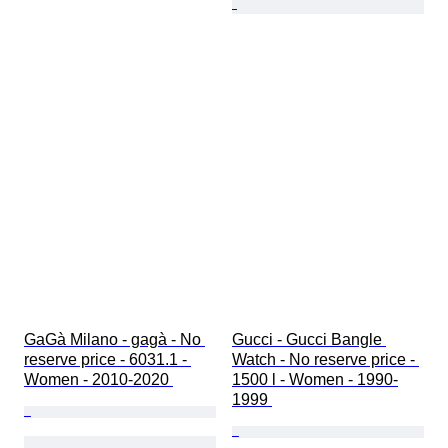
GaGà Milano - gagà - No 
Gucci - Gucci Bangle 
reserve price - 6031.1 - 
Watch - No reserve price - 
Women - 2010-2020 
1500 l - Women - 1990-
1999 