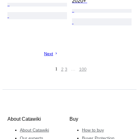
2020+ 
Next
1
2
3
…
100
About Catawiki
Buy
About Catawiki
How to buy
Our experts
Buyer Protection