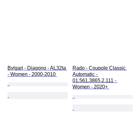
Bvlgari - Diagono - AL32ta 
Rado - Coupole Classic 
- Women - 2000-2010 
Automatic - 
01.561.3865.2.111 - 
Women - 2020+ 