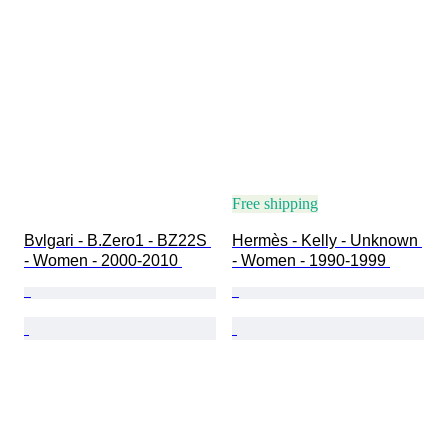
Free shipping
Bvlgari - B.Zero1 - BZ22S 
Hermès - Kelly - Unknown 
- Women - 2000-2010 
- Women - 1990-1999 