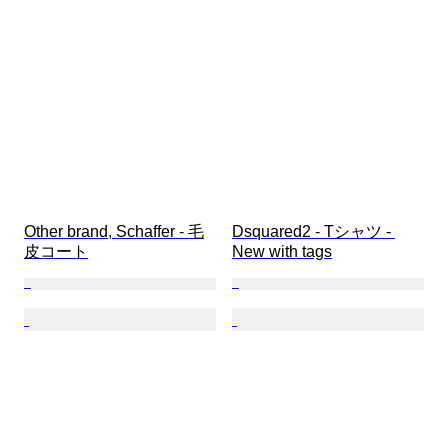
Other brand, Schaffer - 毛
Dsquared2 - Tシャツ - 
皮コート
New with tags