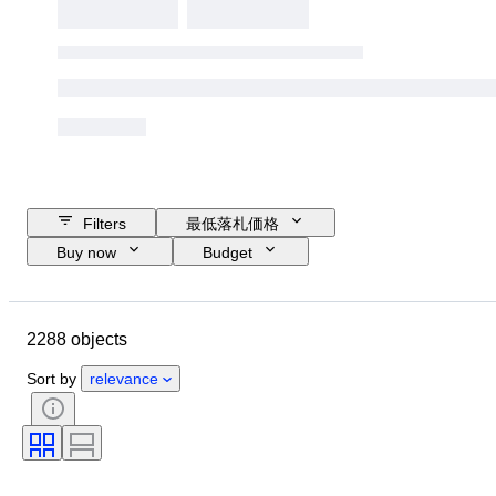
Filters
最低落札価格
Buy now
Budget
Closing date
Location
ブランド
Object
2288 objects
Country of origin
素材
性別
コンディション
時代
Sort by
relevance
スタイル
カラー
衣類サイズ
商品表記サイズ
時代
パターン
シャツ襟サイズ
付属品あり