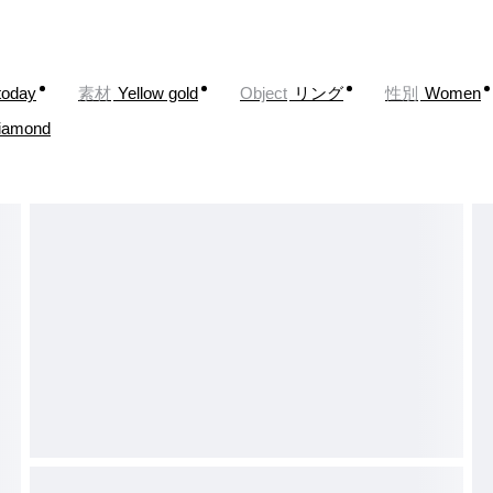
today
素材
Yellow gold
Object
リング
性別
Women
iamond