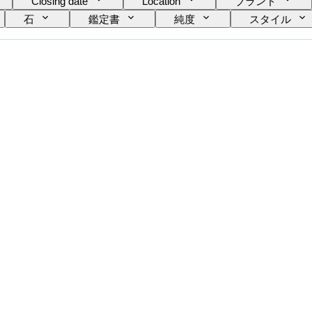
Closing date
Location
ブランド
石
鑑定書
純度
スタイル
商品表記サイズ
宝石透明度
処理
ダ
ファンシーカラーのオーバートーン