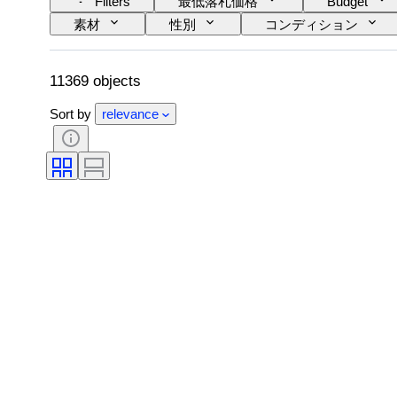
Filters
最低落札価格
Budget
素材
性別
コンディション
カラーグレード
正確なカラー
時代
ファンシーカラーの濃淡
11369 objects
Sort by
relevance