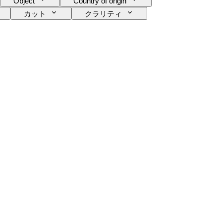
Object
Country of origin
カット
クラリティ
イヤモンド タイプ
パール光沢