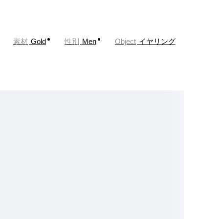
素材
Gold
性別
Men
Object
イヤリング