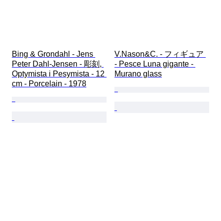
Bing & Grondahl - Jens 
V.Nason&C. - フィギュア 
Peter Dahl-Jensen - 彫刻, 
- Pesce Luna gigante - 
Optymista i Pesymista - 12 
Murano glass
cm - Porcelain - 1978