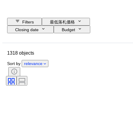
Filters
最低落札価格
Closing date
Budget
Location
Size
Dimensions
ブランド
Object
1318 objects
Country of origin
素材
性別
コンディション
時代
Sort by
relevance
鑑定書
純度
主題
スタイル
署名
カラー
時代
装飾品
アーティスト
販売元
オリジナル/レプリカ
制作者
モデル
来歴