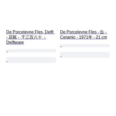
De Porceleyne Fles, Delft 
De Porceleyne Fles - 缶 - 
- 花瓶 -  千三百八十  - 
Ceramic - 1971年 - 21 cm
Delftware