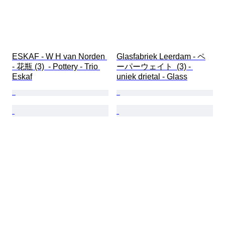
ESKAF - W H van Norden 
Glasfabriek Leerdam - ペ
- 花瓶 (3)  - Pottery - Trio 
ーパーウェイト  (3) - 
Eskaf
uniek drietal - Glass