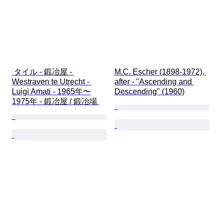
 タイル - 鍛冶屋 - 
M.C. Escher (1898-1972), 
Westraven te Utrecht - 
after - "Ascending and 
Luigi Amati - 1965年〜
Descending" (1960)
1975年 - 鍛冶屋 / 鍛冶場 