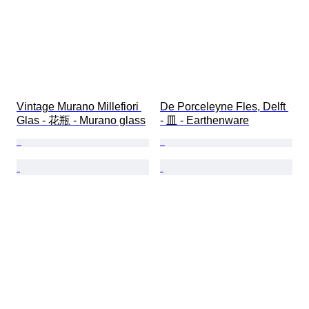
Vintage Murano Millefiori 
De Porceleyne Fles, Delft 
Glas - 花瓶 - Murano glass
- 皿 - Earthenware