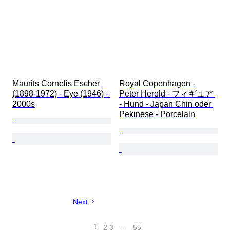
Maurits Cornelis Escher 
Royal Copenhagen - 
(1898-1972) - Eye (1946) - 
Peter Herold - フィギュア 
2000s
- Hund - Japan Chin oder 
Pekinese - Porcelain
Next
1
2
3
…
55