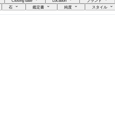
Closing date
Location
ブランド
石
鑑定書
純度
スタイル
商品表記サイズ
宝石透明度
処理
ダ
ファンシーカラーのオーバートーン