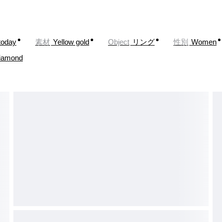
today
素材
Yellow gold
Object
リング
性別
Women
iamond