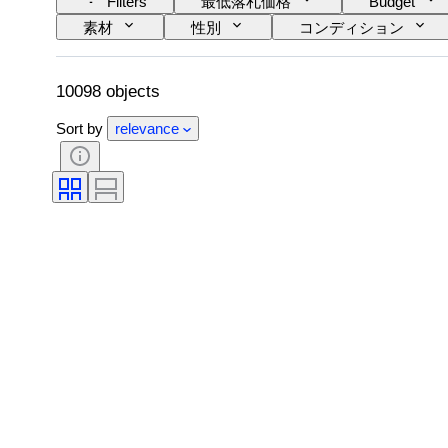
Filters
最低落札価格
Budget
素材
性別
コンディション
カラーグレード
正確なカラー
時代
ファンシーカラーの濃淡
10098 objects
Sort by
relevance