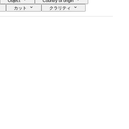
Object
Country of origin
カット
クラリティ
イヤモンド タイプ
パール光沢