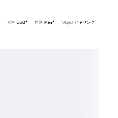
素材
Gold
性別
Men
Object
イヤリング