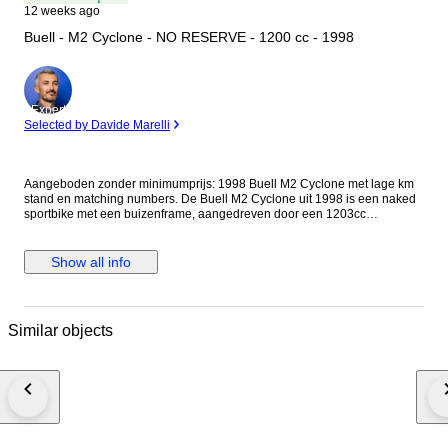
12 weeks ago
Buell - M2 Cyclone - NO RESERVE - 1200 cc - 1998
Expert
Selected by Davide Marelli
Aangeboden zonder minimumprijs: 1998 Buell M2 Cyclone met lage km
stand en matching numbers. De Buell M2 Cyclone uit 1998 is een naked
sportbike met een buizenframe, aangedreven door een 1203cc
luchtgekoelde Harley-Davidson V-twin motor. Het model heeft een 5-
versnellingsbak en staat bekend om zijn stabiele wegligging en
toercapaciteiten. De motorfiets rijdt, remt en schakelt, maar heeft een
Show all info
aantal jaren stil gestaan. Zal dus verder even nagekeken moeten worden
voor ingebruikname. U bent van harte welkom om de Buel M2 Cyclone te
komen bekijken en proef te rijden alvorens u een bod plaatst. Origineel
nieuw in Nederland geleverde Buell Datum eerste toelating: 17 april 1998
Similar objects
Voor kopers uit het buitenland kunnen Europees geaccepteerde export
papieren (zonder COC) verzorgd worden voor 100 euro extra. Verdere
registratie is voor eigen rekening en dient door de koper zelf geregeld te
worden. Transport: Wereldwijde bezorging mogelijk. De motor wordt
aangeboden zonder benzine en accu in verband met eventueel transport.
Transport wordt door heel Europa verzorgd. Let op Catawiki geeft aan dat
wij 4 dagen nodig zijn voor transport, dit is voor postpaketten niet voor
motorfietsen. Uiteraard versturen wij zo snel mogelijk.