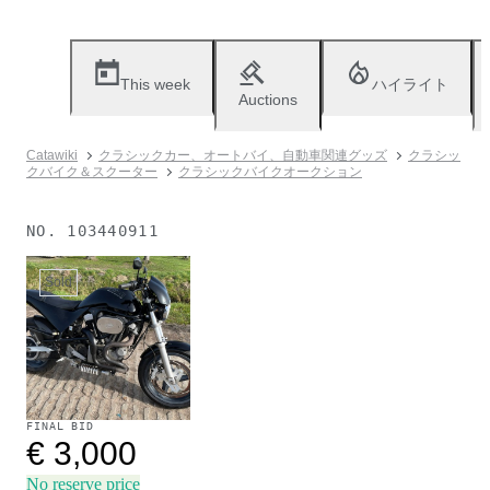
This week
ハイライト
Auctions
Catawiki
クラシックカー、オートバイ、自動車関連グッズ
クラシッ
クバイク＆スクーター
クラシックバイクオークション
NO.
103440911
Sold
FINAL BID
€ 3,000
No reserve price