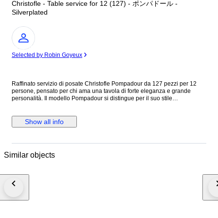
Christofle - Table service for 12 (127) - ポンパドール -
Silverplated
Expert
Selected by Robin Goyeux
Raffinato servizio di posate Christofle Pompadour da 127 pezzi per 12
persone, pensato per chi ama una tavola di forte eleganza e grande
personalità. Il modello Pompadour si distingue per il suo stile
ornamentale e ricco di fascino, capace di evocare tutto il prestigio della
tradizione francese. Un insieme completo e ricercato, ideale per
impreziosire la mise en place con un tocco classico, sontuoso e
Show all info
intramontabile. Composizione – Servizio per 12 (127 pezzi) Posate da
tavola: • 12 Cucchiai da tavola 20.5 cm • 12 Forchette da tavola 20.5 cm •
12 Coltelli da tavola 24.5 cm • 12 Forchette per pesce 17.5 cm • 12 Coltelli
per pesce 19.5 cm • 12 Forchette da dessert 17 cm • 12 Cucchiai da
Similar objects
dessert 17 cm • 12 Coltelli da dessert 19.5 cm • 12 Forchette da torta 17
cm • 12 Cucchiaini da tè 13.5 cm Posate da servizio: • 1 Cucchiaio da
insalata • 1 Forchetta da insalata • 1 Coltello per il pesce • 1 Forchetta per
il pesce • 1 Coltello da formaggio • 1 Paletta da torta • 1 Paletta da dolce Il
tutto custodito in un elegante cofanetto a tre cassetti. Stato reale delle
posate • Posate originali Christofle con punzoni leggibili. • In perfetto stato
vintage, con normali e minimi segni d’uso coerenti con l’età. • Eventuale
lucidatura professionale effettuata per valorizzare la brillantezza, senza
alterare i punzoni. • Nessuna deformazione strutturale: le posate sono