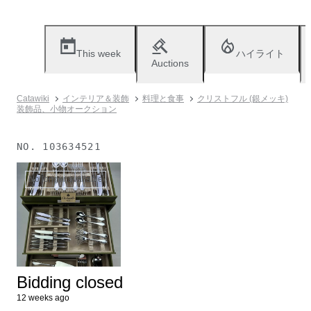
This week
ハイライト
Auctions
Catawiki
インテリア＆装飾
料理と食事
クリストフル (銀メッキ)
装飾品、小物オークション
NO.
103634521
No longer available
Bidding closed
12 weeks ago