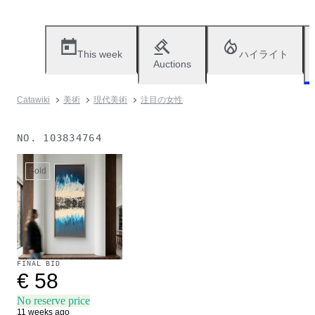
This week
ハイライト
Auctions
Catawiki
美術
現代美術
注目の女性
NO.
103834764
Sold
FINAL BID
€ 58
No reserve price
11 weeks ago