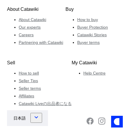
About Catawiki
Buy
About Catawiki
How to buy
Our experts
Buyer Protection
Careers
Catawiki Stories
Partnering with Catawiki
Buyer terms
Sell
My Catawiki
How to sell
Help Centre
Seller Tips
Seller terms
Affiliates
Catawiki Liveの出品者になる