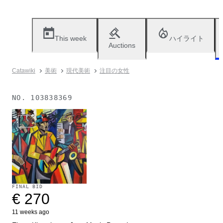
This week
ハイライト
Auctions
Catawiki
美術
現代美術
注目の女性
NO.
103838369
Sold
FINAL BID
€ 270
11 weeks ago