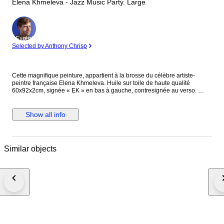
Elena Khmeleva - Jazz Music Party. Large
Expert
Selected by Anthony Chrisp
Cette magnifique peinture, appartient à la brosse du célèbre artiste-
peintre française Elena Khmeleva. Huile sur toile de haute qualité
60x92x2cm, signée « EK » en bas à gauche, contresignée au verso.
Elena Khmeleva vit et travaille à Antibes et participe à la vie culturelle de
la côte d'Azur. Ses œuvres sont exposées à de nombreuses expositions
en Europe et dans le monde entier. Le tableau a été créée dans les
Show all info
meilleures traditions de la peinture européenne. Une belle combinaison
de lyrisme et d'énergie expressive des couleurs. Elena Khmeleva est
listée et enregistrée dans les guides d'art officiels. Cote en salles des
ventes (3539 USD en 2006 aux enchères de Christie’s). Œuvre originale
Similar objects
et unique. Vendu avec le certificat d'authenticité signé par l’artiste. Envoi
protégé avec suivi et assurance.