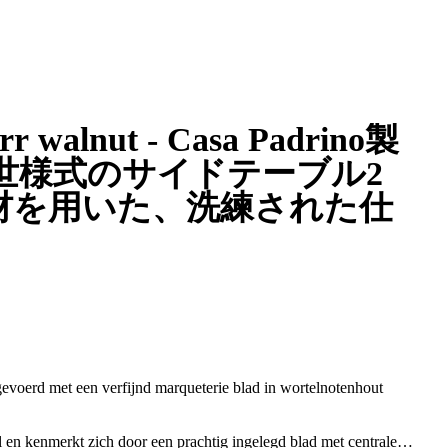
walnut - Casa Padrino製
世様式のサイドテーブル2
材を用いた、洗練された仕
tgevoerd met een verfijnd marqueterie blad in wortelnotenhout
ijl en kenmerkt zich door een prachtig ingelegd blad met centrale