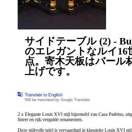
サイドテーブル (2) - Burr 
のエレガントなルイ16
点。寄木天板はバール
上げです。
Translate to English
Will be translated by Google Translate
2 x Elegante Louis XVI stijl bijzettafel van Casa Padrino, ui
fineer en rijk vergulde ornamenten.
Deze stijlvolle tafel is vervaardigd in klassieke Louis XVI st