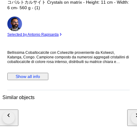
コバルトカルサイト Crystals on matrix - Height: 11 cm - Width:
6 cm- 560 g - (1)
Expert
Selected by Antonio Rapisarda
Bellissima Cobaltocalcite con Colwezite proveniente da Kolwezi,
Katanga, Congo. Campione composto da numerosi aggregati cristallini di
cobaltocalcite di colore rosa intenso, distribuiti su matrice chiara e
accompagnati da piccole aree verdi di colwezite visibili in diversi punti del
campione. La superficie è ricca di cristalli ben sviluppati e alcune
terminazioni più lucenti. Il contrasto tra il rosa acceso della cobaltocalcite,
Show all info
le tonalità chiare della matrice e le minute presenze verdi rende il
campione molto vivace dal punto di vista cromatico. Sono presenti alcune
naturali mancanze e usure superficiali compatibili con il tipo di
mineralizzazione. Provenienza: Kolwezi, Katanga, Congo Peso: 560 g
Similar objects
Dimensioni: 11 × 6 × 7,5 cm Nota: i colori possono variare leggermente a
seconda del dispositivo utilizzato per visualizzare le foto.