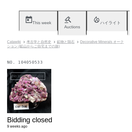
This week
ハイライト
Auctions
Catawiki
考古学と自然史
鉱物と隕石
Decorative Minerals オーク
ション (鉱山からご自宅までの旅)
NO.
104050533
No longer available
Bidding closed
9 weeks ago