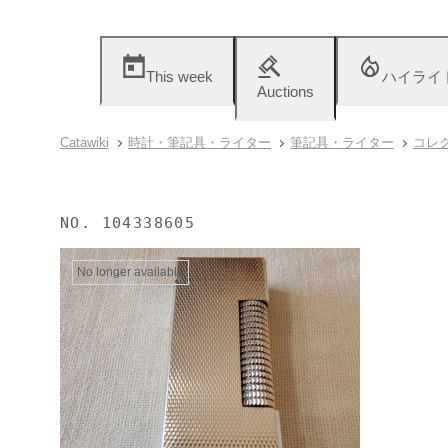
This week
ハイライ
Auctions
Catawiki
時計・筆記具・ライター
筆記具・ライター
コレ
NO.
104338605
No longer available