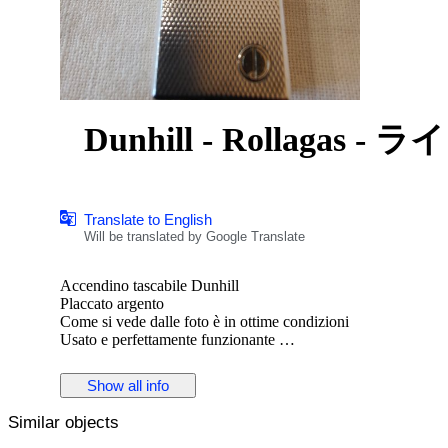
Dunhill - Rollagas - ライ
Translate to English
Will be translated by Google Translate
Accendino tascabile Dunhill
Placcato argento
Come si vede dalle foto è in ottime condizioni
Usato e perfettamente funzionante
Ideale per un regalo di classe per il tuo lui o per la tua lei
Ideale per essere collezionato.
Show all info
Similar objects