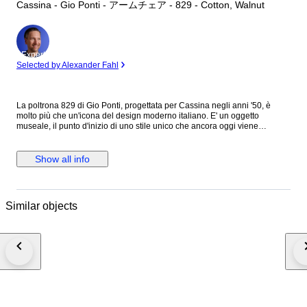
Cassina - Gio Ponti - アームチェア - 829 - Cotton, Walnut
Expert
Selected by Alexander Fahl
La poltrona 829 di Gio Ponti, progettata per Cassina negli anni '50, è
molto più che un'icona del design moderno italiano. E' un oggetto
museale, il punto d'inizio di uno stile unico che ancora oggi viene
riproposto in mille varianti. Un arredo che coniuga la modernità nascente
del dopoguerra italiano con le lavorazioni artigianali uniche
dell'ebanisteria del 900. Caratterizzata da un sistema meccanico
Show all info
reclinabile, é un omaggio alla bellezza ed alla funzionalità, offrendo
un'esperienza di seduta confortevole e elegante. La poltrona 829 in
quest'asta è stata realizzata in legno di noce massello giuntato e rifinita
con tessuto imbottito con il vecchio sistema a cinghie per garantire il
Similar objects
massimo confort di seduta. Bibliografia: U.La Pietra, Gio Ponti, L’Arte si
Innamora dell’Industria, Rizzoli. p. 367 Spedizione interamente assicurata
tramite corriere espresso TNT in cassa di legno. N.B. Spediamo solo in
europa, per altri paesi siete pregati di contattare per un preventivo prima
di fare offerte