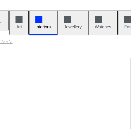
ト
Art
Interiors
Jewellery
Watches
Fas
クション