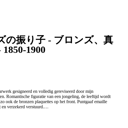
 - ブロンズ、真
50-1900
urwerk gesigneerd en volledig gereviseerd door mijn
. Romantische figuratie van een jongeling, de leeftijd wordt
zo ook de bronzen plaquettes op het front. Puntgaaf emaille
t en verzekerd verstuurd.
en antiek uurwerk betreft. Dit vraagt een specifieke behandeling,
kje wat zonder nadenken ergens opgehangen of neergezet kan worden.
n prima lopend en slaand.