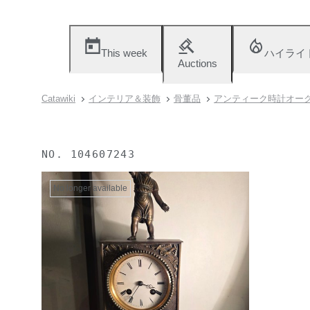
This week
ハイライ
Auctions
Catawiki
インテリア＆装飾
骨董品
アンティーク時計オー
NO.
104607243
No longer available