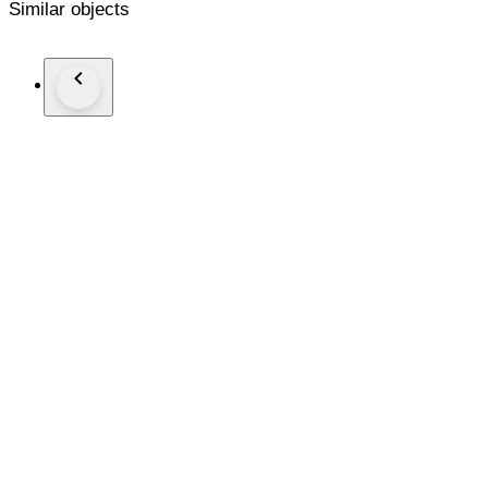
Similar objects
Een (oud) mechanisch uurwerk dient in de slingerbeweging e
dat een kleine bijstelling van de gaffel(waar de slinger in/aan
vragen.