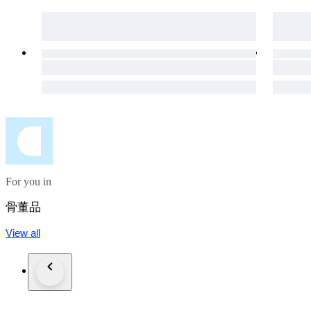
For you in
骨董品
View all