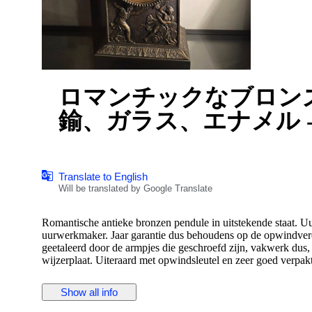
ロマンチックなブロンズの振り子
鍮、ガラス、エナメル - 18
Translate to English
Will be translated by Google Translate
Romantische antieke bronzen pendule in uitstekende staat. U
uurwerkmaker. Jaar garantie dus behoudens op de opwindveren
geetaleerd door de armpjes die geschroefd zijn, vakwerk dus, 
wijzerplaat. Uiteraard met opwindsleutel en zeer goed verpak
Een eventuele koper dient er rekening mee te houden dat het e
Show all info
het hangen, het eventueel bijstellen. Het is geen quartzklo
Het door u gekochte uurwerk is in mijn woning afgeregeld e