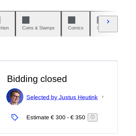
hion
Coins & Stamps
Comics
Cars & Bikes
Bidding closed
Selected by Justus Heutink
Expert
Estimate
€ 300
-
€ 350