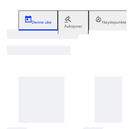
Denne uke
Høydepunkter
Auksjoner