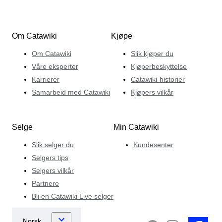
Om Catawiki
Kjøpe
Om Catawiki
Slik kjøper du
Våre eksperter
Kjøperbeskyttelse
Karrierer
Catawiki-historier
Samarbeid med Catawiki
Kjøpers vilkår
Selge
Min Catawiki
Slik selger du
Kundesenter
Selgers tips
Selgers vilkår
Partnere
Bli en Catawiki Live selger