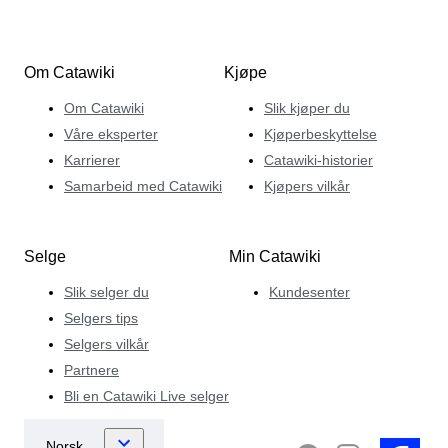
Om Catawiki
Kjøpe
Om Catawiki
Slik kjøper du
Våre eksperter
Kjøperbeskyttelse
Karrierer
Catawiki-historier
Samarbeid med Catawiki
Kjøpers vilkår
Selge
Min Catawiki
Slik selger du
Kundesenter
Selgers tips
Selgers vilkår
Partnere
Bli en Catawiki Live selger