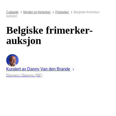
Catawiki
Mynter og frimerker
Frimerker
Belgiske frimerker-
auksjon
Belgiske frimerker-
auksjon
Kuratert av
Danny
Van den Brande
Ekspert i Stamps (BE)