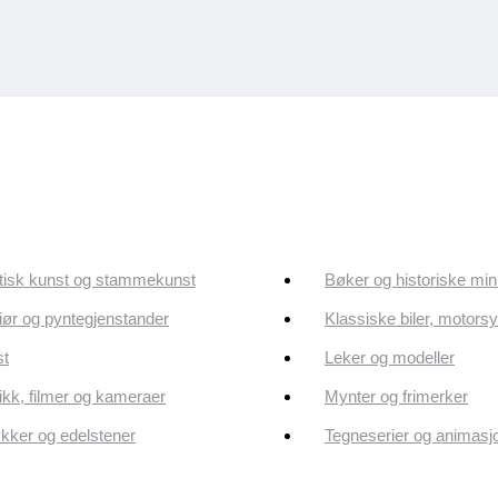
tisk kunst og stammekunst
Bøker og historiske min
riør og pyntegjenstander
Klassiske biler, motorsy
st
Leker og modeller
kk, filmer og kameraer
Mynter og frimerker
ker og edelstener
Tegneserier og animasj