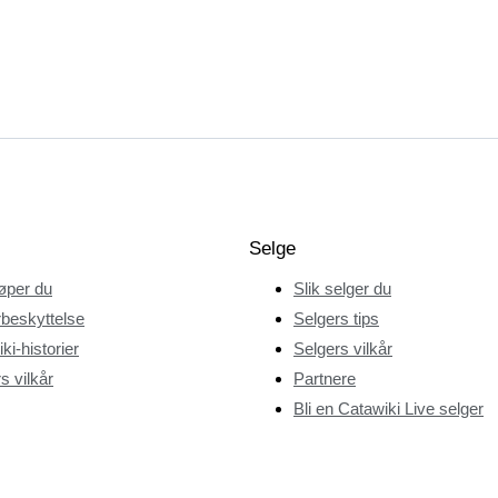
Selge
jøper du
Slik selger du
beskyttelse
Selgers tips
ki-historier
Selgers vilkår
s vilkår
Partnere
Bli en Catawiki Live selger