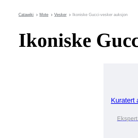
Catawiki
Mote
Vesker
Ikoniske Gucci-vesker auksjon
Ikoniske Gucc
Kuratert
Ekspert