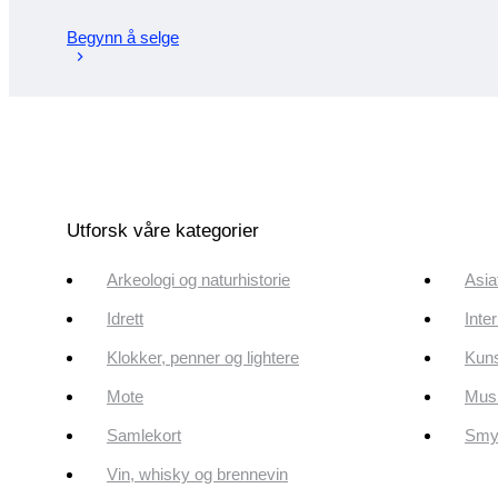
Begynn å selge
Utforsk våre kategorier
Arkeologi og naturhistorie
Asia
Idrett
Inte
Klokker, penner og lightere
Kun
Mote
Musi
Samlekort
Smyk
Vin, whisky og brennevin