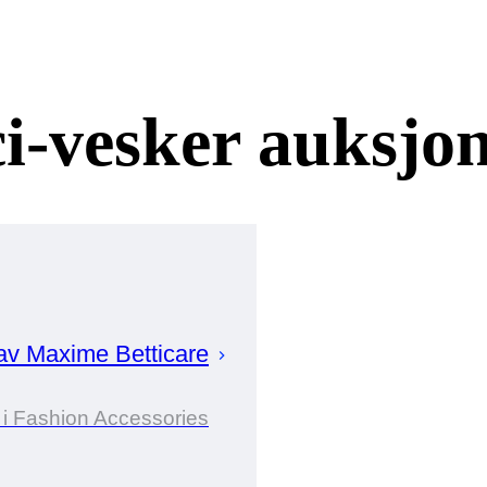
i-vesker auksjo
 av
Maxime
Betticare
 i Fashion Accessories