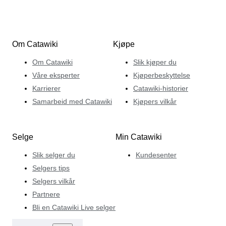
Om Catawiki
Kjøpe
Om Catawiki
Slik kjøper du
Våre eksperter
Kjøperbeskyttelse
Karrierer
Catawiki-historier
Samarbeid med Catawiki
Kjøpers vilkår
Selge
Min Catawiki
Slik selger du
Kundesenter
Selgers tips
Selgers vilkår
Partnere
Bli en Catawiki Live selger