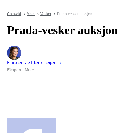
Catawiki
Mote
Vesker
Prada-vesker auksjon
Prada-vesker auksjon
Kuratert av
Fleur
Feijen
Ekspert i Mote