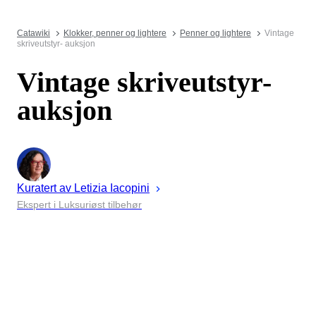
Catawiki
Klokker, penner og lightere
Penner og lightere
Vintage
skriveutstyr- auksjon
Vintage skriveutstyr-
auksjon
Kuratert av
Letizia
Iacopini
Ekspert i Luksuriøst tilbehør