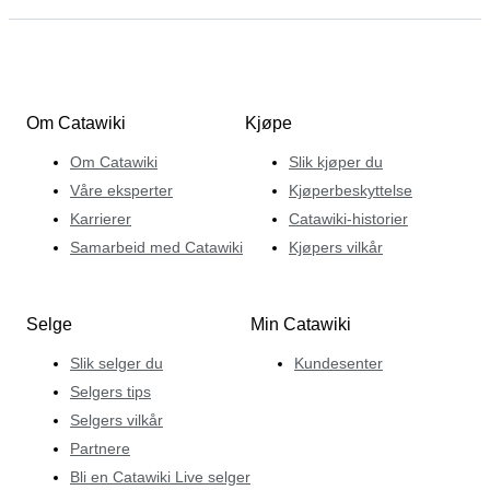
Om Catawiki
Kjøpe
Om Catawiki
Slik kjøper du
Våre eksperter
Kjøperbeskyttelse
Karrierer
Catawiki-historier
Samarbeid med Catawiki
Kjøpers vilkår
Selge
Min Catawiki
Slik selger du
Kundesenter
Selgers tips
Selgers vilkår
Partnere
Bli en Catawiki Live selger