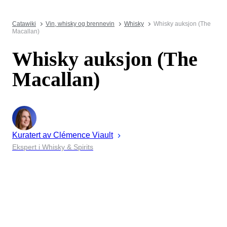
Catawiki
Vin, whisky og brennevin
Whisky
Whisky auksjon (The
Macallan)
Whisky auksjon (The
Macallan)
Kuratert av
Clémence
Viault
Ekspert i Whisky & Spirits