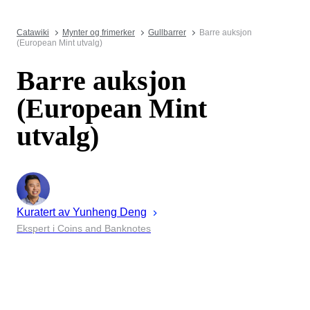
Catawiki
Mynter og frimerker
Gullbarrer
Barre auksjon
(European Mint utvalg)
Barre auksjon
(European Mint
utvalg)
Kuratert av
Yunheng
Deng
Ekspert i Coins and Banknotes