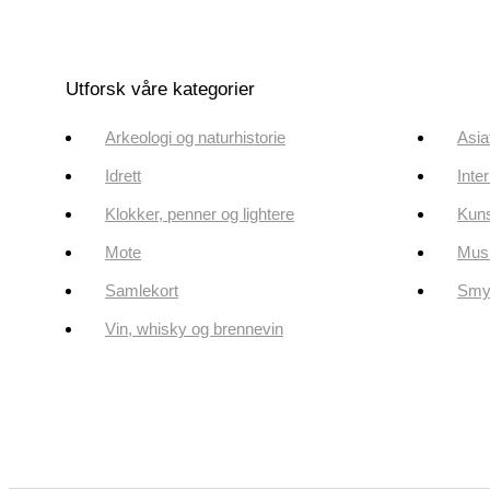
Utforsk våre kategorier
Arkeologi og naturhistorie
Asia
Idrett
Inte
Klokker, penner og lightere
Kun
Mote
Musi
Samlekort
Smyk
Vin, whisky og brennevin