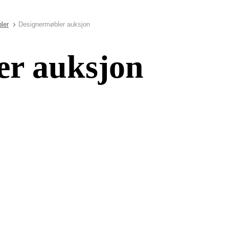
ler
Designermøbler auksjon
er auksjon