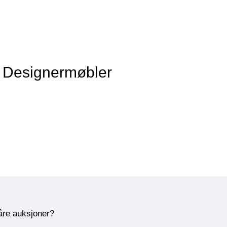
v Designermøbler
våre auksjoner?