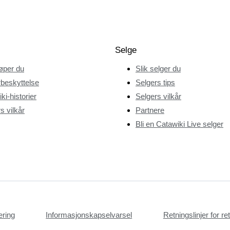
Selge
jøper du
Slik selger du
beskyttelse
Selgers tips
ki-historier
Selgers vilkår
s vilkår
Partnere
Bli en Catawiki Live selger
æring
Informasjonskapselvarsel
Retningslinjer for r