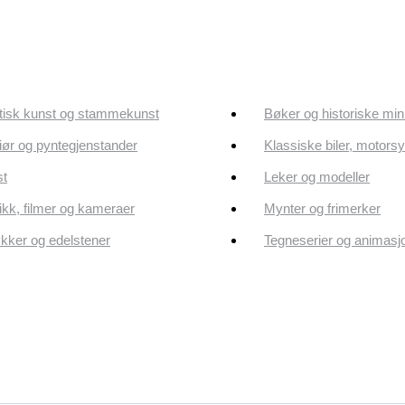
tisk kunst og stammekunst
Bøker og historiske min
riør og pyntegjenstander
Klassiske biler, motorsy
st
Leker og modeller
kk, filmer og kameraer
Mynter og frimerker
ker og edelstener
Tegneserier og animasj