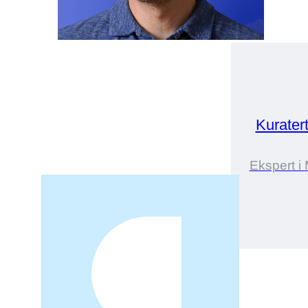
Kurater
Ekspert i