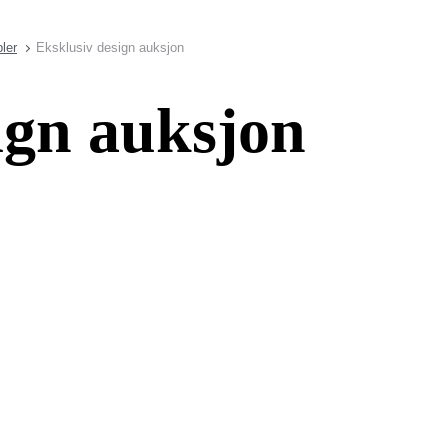
ler
Eksklusiv design auksjon
ign auksjon