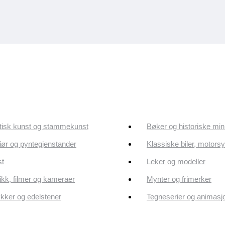
tisk kunst og stammekunst
Bøker og historiske min
riør og pyntegjenstander
Klassiske biler, motorsy
st
Leker og modeller
kk, filmer og kameraer
Mynter og frimerker
ker og edelstener
Tegneserier og animasj