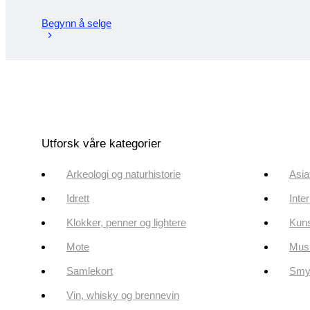
Begynn å selge
Utforsk våre kategorier
Arkeologi og naturhistorie
Asia
Idrett
Inte
Klokker, penner og lightere
Kun
Mote
Musi
Samlekort
Smyk
Vin, whisky og brennevin