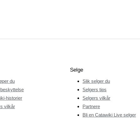
Selge
jøper du
Slik selger du
beskyttelse
Selgers tips
ki-historier
Selgers vilkår
s vilkår
Partnere
Bli en Catawiki Live selger