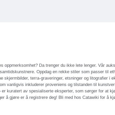
lles oppmerksomhet? Da trenger du ikke lete lenger. Vår auks
samtidskunstnere. Oppdag en rekke stiler som passer til eth
nne skjermbilder, terra-graveringer, etsninger og litografier i 
om vanligvis inkluderer proveniens og tilstanden til kunstve
er kuratert av spesialiserte eksperter, som sørger for at kjøp
ger å gjøre er å registrere deg! Bli med hos Catawiki for å kj