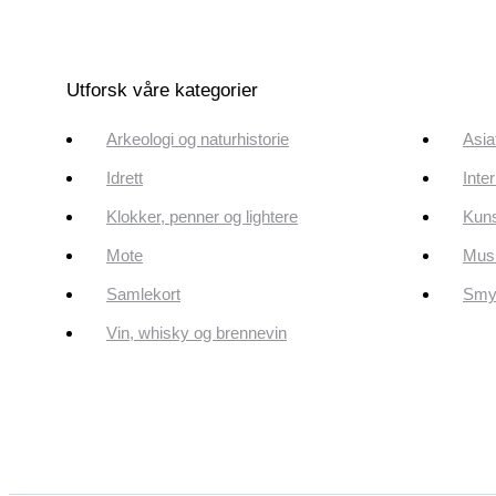
Utforsk våre kategorier
Arkeologi og naturhistorie
Asia
Idrett
Inte
Klokker, penner og lightere
Kun
Mote
Musi
Samlekort
Smyk
Vin, whisky og brennevin