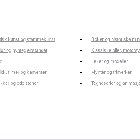
tisk kunst og stammekunst
Bøker og historiske min
riør og pyntegjenstander
Klassiske biler, motorsy
st
Leker og modeller
kk, filmer og kameraer
Mynter og frimerker
ker og edelstener
Tegneserier og animasj