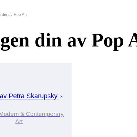
n din av Pop Art
ngen din av Pop 
 av
Petra
Skarupsky
i Modern & Contemporary
Art