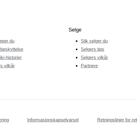
Selge
jøper du
Slik selger du
beskyttelse
Selgers tips
ki-historier
Selgers vilkår
s vilkår
Partnere
æring
Informasjonskapselvarsel
Retningslinjer for r