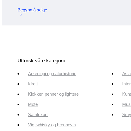
Begynn å selge
Utforsk våre kategorier
Arkeologi og naturhistorie
Asia
Idrett
Inte
Klokker, penner og lightere
Kun
Mote
Musi
Samlekort
Smyk
Vin, whisky og brennevin