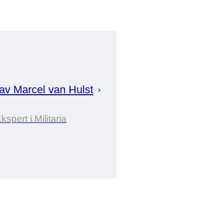
 av
Marcel
van Hulst
kspert i Militaria