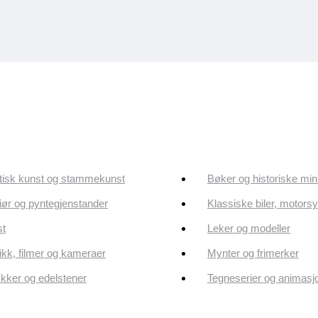
tisk kunst og stammekunst
Bøker og historiske min
riør og pyntegjenstander
Klassiske biler, motorsy
st
Leker og modeller
kk, filmer og kameraer
Mynter og frimerker
ker og edelstener
Tegneserier og animasj