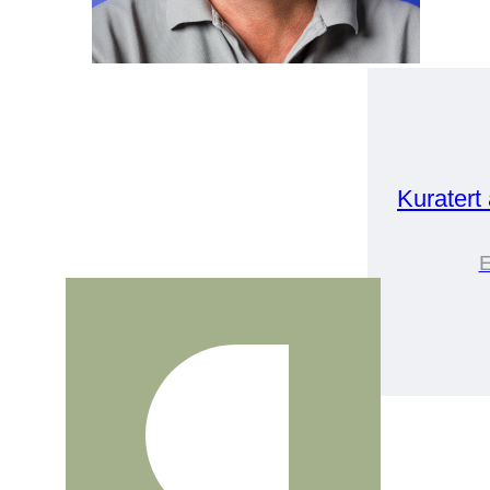
Kuratert
E