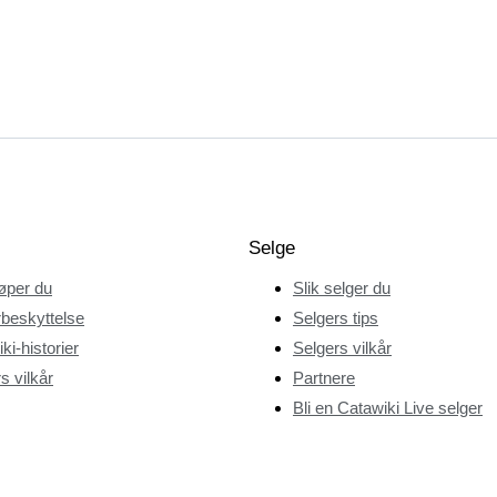
Selge
jøper du
Slik selger du
beskyttelse
Selgers tips
ki-historier
Selgers vilkår
s vilkår
Partnere
Bli en Catawiki Live selger