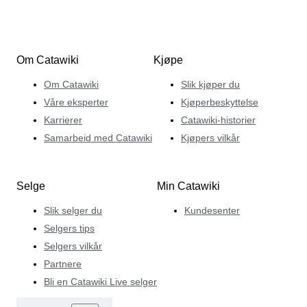
Om Catawiki
Kjøpe
Om Catawiki
Slik kjøper du
Våre eksperter
Kjøperbeskyttelse
Karrierer
Catawiki-historier
Samarbeid med Catawiki
Kjøpers vilkår
Selge
Min Catawiki
Slik selger du
Kundesenter
Selgers tips
Selgers vilkår
Partnere
Bli en Catawiki Live selger