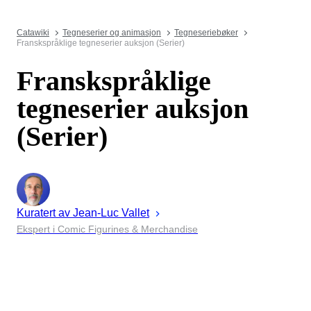
Catawiki
Tegneserier og animasjon
Tegneseriebøker
Franskspråklige tegneserier auksjon (Serier)
Franskspråklige
tegneserier auksjon
(Serier)
Kuratert av
Jean-Luc
Vallet
Ekspert i Comic Figurines & Merchandise