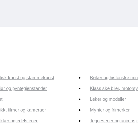
tisk kunst og stammekunst
Bøker og historiske min
riør og pyntegjenstander
Klassiske biler, motorsy
st
Leker og modeller
kk, filmer og kameraer
Mynter og frimerker
ker og edelstener
Tegneserier og animasj