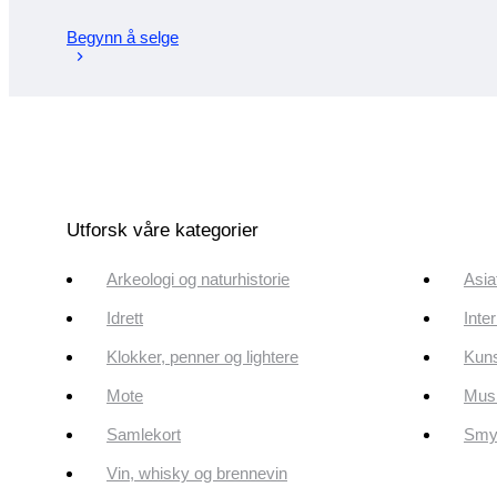
Begynn å selge
Utforsk våre kategorier
Arkeologi og naturhistorie
Asia
Idrett
Inte
Klokker, penner og lightere
Kun
Mote
Musi
Samlekort
Smyk
Vin, whisky og brennevin