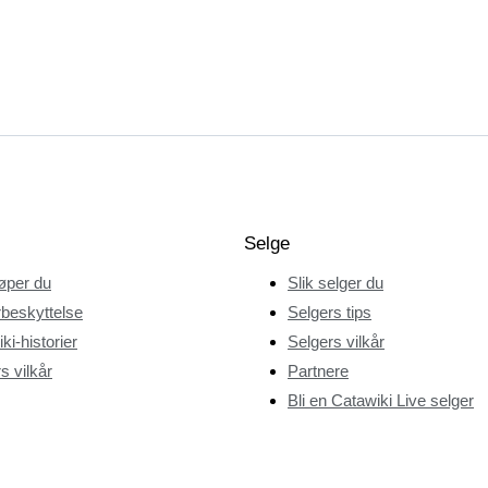
Selge
jøper du
Slik selger du
beskyttelse
Selgers tips
ki-historier
Selgers vilkår
s vilkår
Partnere
Bli en Catawiki Live selger