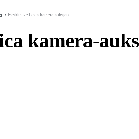
yr
Eksklusive Leica kamera-auksjon
eica kamera-auk