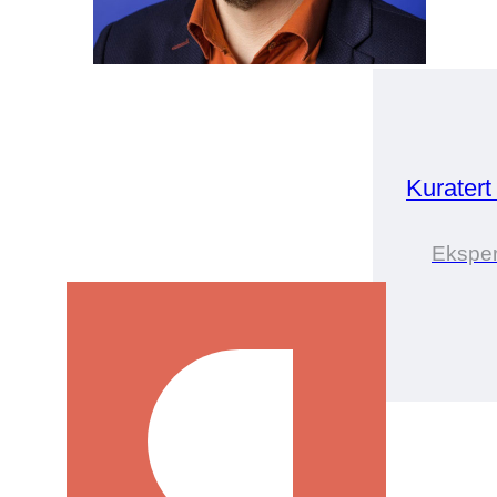
Kuratert
Eksper