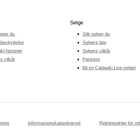
Selge
jøper du
Slik selger du
beskyttelse
Selgers tips
ki-historier
Selgers vilkår
s vilkår
Partnere
Bli en Catawiki Live selger
æring
Informasjonskapselvarsel
Retningslinjer for r