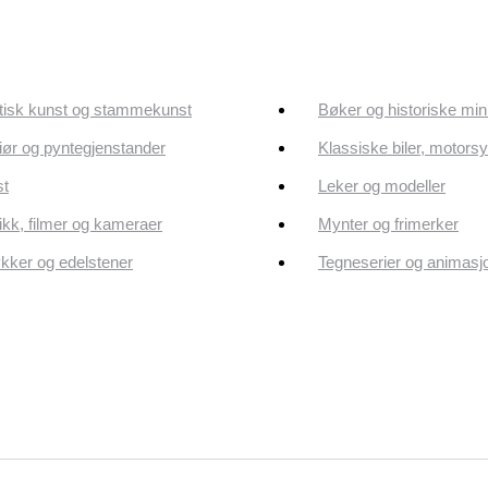
tisk kunst og stammekunst
Bøker og historiske min
riør og pyntegjenstander
Klassiske biler, motorsy
st
Leker og modeller
kk, filmer og kameraer
Mynter og frimerker
ker og edelstener
Tegneserier og animasj