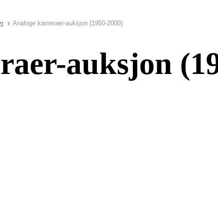
yr
Analoge kameraer-auksjon (1950-2000)
raer-auksjon (1