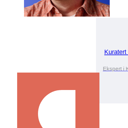
Kuratert
Ekspert i 