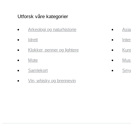
Utforsk våre kategorier
Arkeologi og naturhistorie
Asia
Idrett
Inte
Klokker, penner og lightere
Kun
Mote
Musi
Samlekort
Smyk
Vin, whisky og brennevin