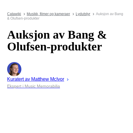
Catawiki
Musikk, filmer og kameraer
Lydutstyr
Auksjon av Bang
& Olufsen-produkter
Auksjon av Bang &
Olufsen-produkter
Kuratert av
Matthew
McIvor
Ekspert i Music Memorabilia